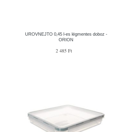
UROVNEJTO 0,45 l-es légmentes doboz -
ORION
2 485 Ft