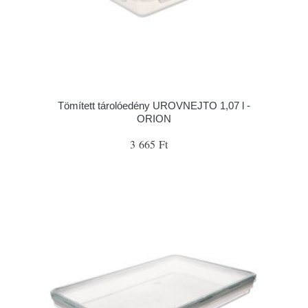
Tömített tárolóedény UROVNEJTO 1,07 l -
ORION
3 665 Ft