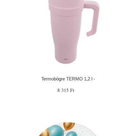
Termobögre TERMO 1,2 l -
8 315 Ft