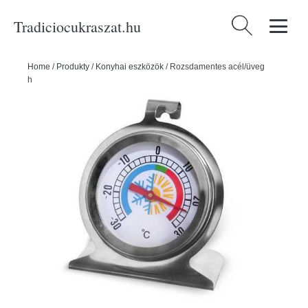
Tradiciocukraszat.hu
Keresés:
Home
/
Produkty
/
Konyhai eszközök
/
Rozsdamentes acél/üveg
hőmérő hűtőszekrénybe - ORION