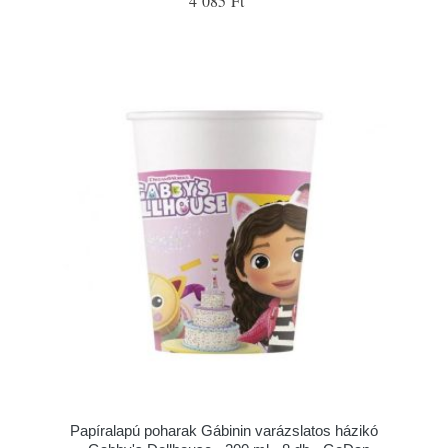
4 085 Ft
Papíralapú poharak Gábinin varázslatos házikó