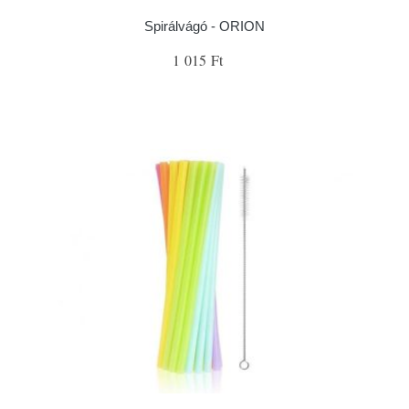
Spirálvágó - ORION
1 015 Ft