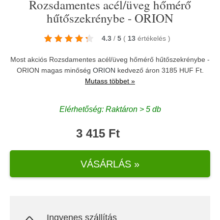
Rozsdamentes acél/üveg hőmérő
hűtőszekrénybe - ORION
4.3
/
5
(
13
értékelés
)
Most akciós Rozsdamentes acél/üveg hőmérő hűtőszekrénybe -
ORION magas minőség
ORION
kedvező áron 3185 HUF Ft.
Mutass többet »
Elérhetőség: Raktáron > 5 db
3 415 Ft
VÁSÁRLÁS »
Ingyenes szállítás