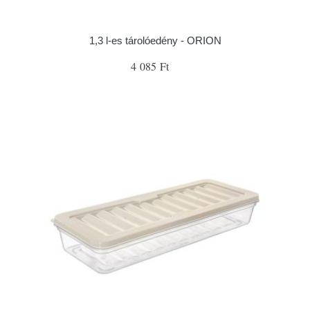
1,3 l-es tárolóedény - ORION
4 085 Ft