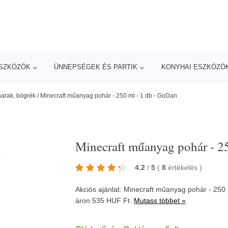
ESZKÖZÖK
ÜNNEPSÉGEK ÉS PARTIK
KONYHAI ESZKÖZÖ
arak, bögrék
/
Minecraft műanyag pohár - 250 ml - 1 db - GoDan
Minecraft műanyag pohár - 2
4.2
/
5
(
8
értékelés
)
Akciós ajánlat: Minecraft műanyag pohár - 250
áron 535 HUF Ft.
Mutass többet »