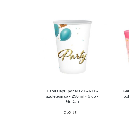
Papíralapú poharak PARTI -
Gá
születésnap - 250 ml - 6 db -
po
GoDan
565 Ft