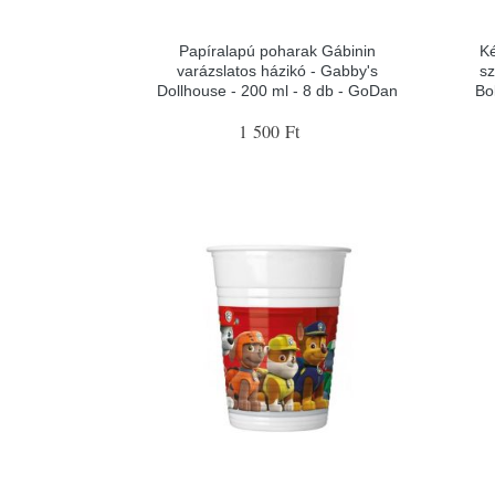
Papíralapú poharak Gábinin
Ké
varázslatos házikó - Gabby's
sz
Dollhouse - 200 ml - 8 db - GoDan
Bo
1 500 Ft