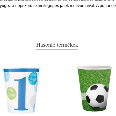
göz a népszerű számítógépes játék motívumaival. A pohár diszkré
Hasonló termékek