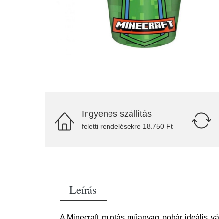
Ingyenes szállítás
feletti rendelésekre 18.750 Ft
Leírás
A Minecraft mintás műanyag pohár ideális vál