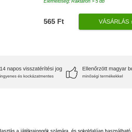
Elérhetőség: Raktáron > 5 db
565 Ft
VÁSÁRLÁS 
14 napos visszatérítési jog
Ellenőrzött magyar bo
ingyenes és kockázatmentes
minőségi termékekkel
asztás a játékrajongók számára, és sokoldalúan használható o