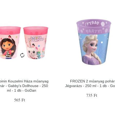
binin Kouzelmi Háza műanyag
FROZEN 2 műanyag pohár
hár - Gabby's Dollhouse - 250
Jégvarázs - 250 ml - 1 db - G
ml - 1 db - GoDan
735 Ft
565 Ft