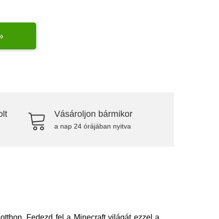
»
lt
Vásároljon bármikor
a nap 24 órájában nyitva
tthon. Fedezd fel a Minecraft világát ezzel a