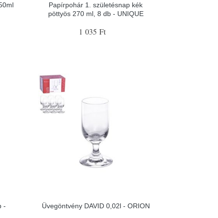
250ml
Papírpohár 1. születésnap kék
pöttyös 270 ml, 8 db - UNIQUE
1 035 Ft
 -
Üvegöntvény DAVID 0,02l - ORION