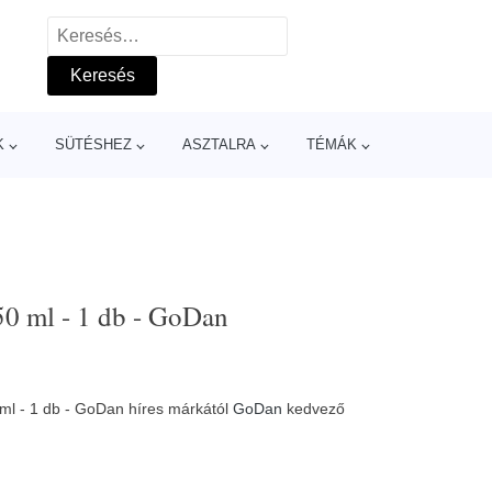
Keresés:
K
SÜTÉSHEZ
ASZTALRA
TÉMÁK
50 ml - 1 db - GoDan
 ml - 1 db - GoDan híres márkától
GoDan
kedvező