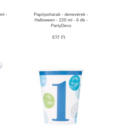
ml -
Papírpoharak - denevérek -
Halloween - 220 ml - 6 db -
PartyDeco
835 Ft