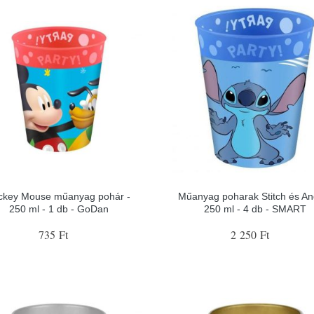
ckey Mouse műanyag pohár -
Műanyag poharak Stitch és Ang
250 ml - 1 db - GoDan
250 ml - 4 db - SMART
735 Ft
2 250 Ft