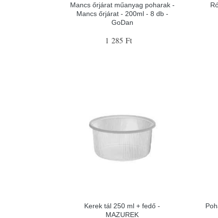
Mancs őrjárat műanyag poharak -
Ró
Mancs őrjárat - 200ml - 8 db -
GoDan
1 285 Ft
Kerek tál 250 ml + fedő -
Poh
MAZUREK