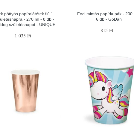
k pöttyös papíralátétek fiú 1.
Foci mintás papírkupák - 200 
ületésnapra - 270 ml - 8 db -
6 db - GoDan
ldog születésnapot - UNIQUE
815 Ft
1 035 Ft