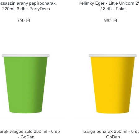
zsaszín arany papírpoharak,
Kelímky Egér - Little Unicorn 
220ml, 6 db - PartyDeco
/ 8 db - Folat
750 Ft
985 Ft
arak világos zöld 250 ml - 6 db
Sárga poharak 250 ml - 6 db
- GoDan
GoDan