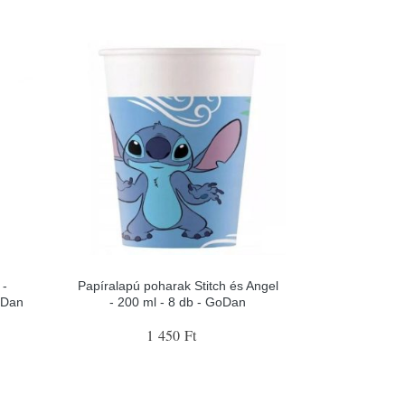
 -
Papíralapú poharak Stitch és Angel
oDan
- 200 ml - 8 db - GoDan
1 450 Ft