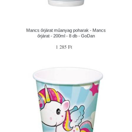
Mancs őrjárat műanyag poharak - Mancs
őrjárat - 200ml - 8 db - GoDan
1 285 Ft