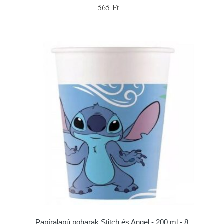
565 Ft
Papíralapú poharak Stitch és Angel - 200 ml - 8