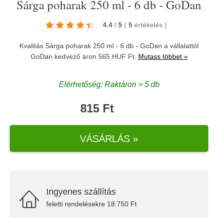
Sárga poharak 250 ml - 6 db - GoDan
4.4
/
5
(
5
értékelés
)
Kvalitás Sárga poharak 250 ml - 6 db - GoDan a vállalattól
GoDan
kedvező áron 565 HUF Ft.
Mutass többet »
Elérhetőség: Raktáron > 5 db
815 Ft
VÁSÁRLÁS »
Ingyenes szállítás
feletti rendelésekre 18.750 Ft