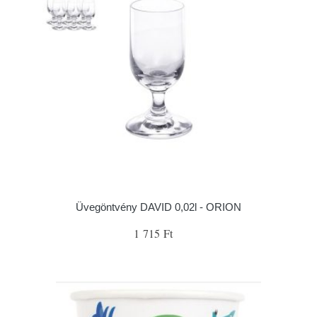
Üvegöntvény DAVID 0,02l - ORION
1 715 Ft