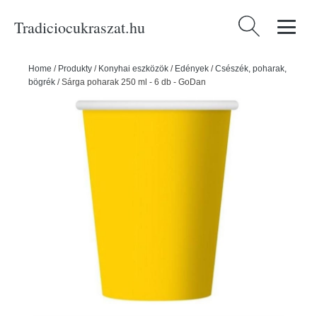
Tradiciocukraszat.hu
Keresés:
Home
/
Produkty
/
Konyhai eszközök
/
Edények
/
Csészék, poharak,
bögrék
/
Sárga poharak 250 ml - 6 db - GoDan