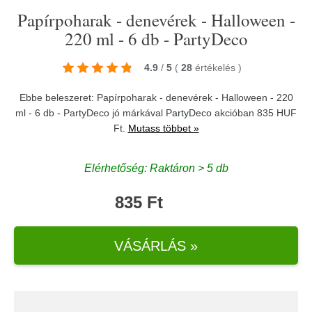
Papírpoharak - denevérek - Halloween -
220 ml - 6 db - PartyDeco
4.9
/
5
(
28
értékelés
)
Ebbe beleszeret: Papírpoharak - denevérek - Halloween - 220
ml - 6 db - PartyDeco jó márkával
PartyDeco
akcióban 835 HUF
Ft.
Mutass többet »
Elérhetőség: Raktáron > 5 db
835 Ft
VÁSÁRLÁS »