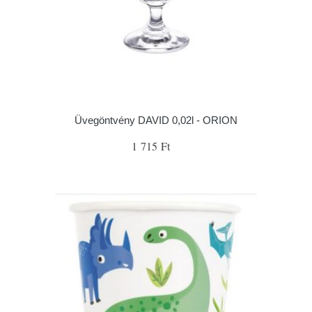
Üvegöntvény DAVID 0,02l - ORION
1 715 Ft