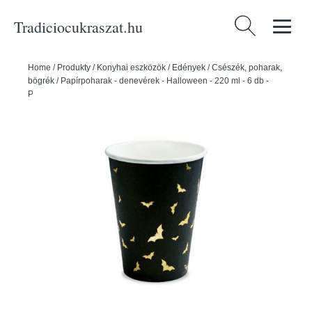
Tradiciocukraszat.hu
Keresés:
Home
/
Produkty
/
Konyhai eszközök
/
Edények
/
Csészék, poharak,
bögrék
/
Papírpoharak - denevérek - Halloween - 220 ml - 6 db -
PartyDeco