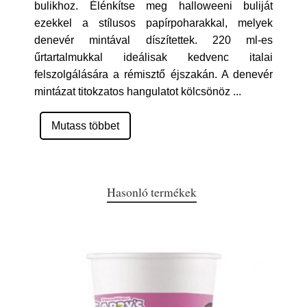
bulikhoz. Élénkítse meg halloweeni buliját
ezekkel a stílusos papírpoharakkal, melyek
denevér mintával díszítettek. 220 ml-es
űrtartalmukkal ideálisak kedvenc italai
felszolgálására a rémisztő éjszakán. A denevér
mintázat titokzatos hangulatot kölcsönöz
...
Mutass többet
Hasonló termékek