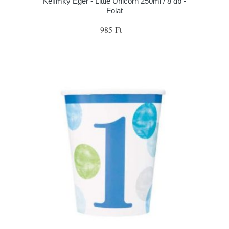
Kelímky Egér - Little Unicorn 250ml / 8 db -
Folat
985 Ft