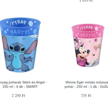
1 035 Ft
nyag poharak Stitch és Angel -
Minnie Egér mintás műany
250 ml - 4 db - SMART
pohár - 250 ml - 1 db - GoD
2 250 Ft
735 Ft