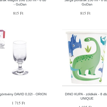
- GoDan
GoDan
815 Ft
815 Ft
göntvény DAVID 0,02l - ORION
DINO KUPA - zöldkék - 8 db
UNIQUE
1 715 Ft