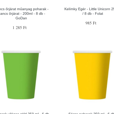
cs őrjárat műanyag poharak -
Kelímky Egér - Little Unicorn 
ancs őrjárat - 200ml - 8 db -
/ 8 db - Folat
GoDan
985 Ft
1 285 Ft
arak világos zöld 250 ml - 6 db
Sárga poharak 250 ml - 6 db