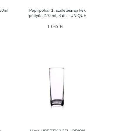
250ml
Papírpohár 1. születésnap kék
pöttyös 270 ml, 8 db - UNIQUE
1 035 Ft
 -
Üveg LIBERTY 0,35l - ORION