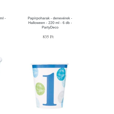
ml -
Papírpoharak - denevérek -
Halloween - 220 ml - 6 db -
PartyDeco
835 Ft