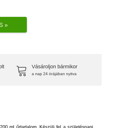
S »
lt
Vásároljon bármikor
a nap 24 órájában nyitva
0 ml űrtartalom. Készülj fel a születésnapi