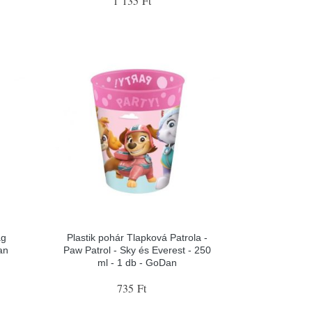
1 135 Ft
ag
Plastik pohár Tlapková Patrola -
an
Paw Patrol - Sky és Everest - 250
ml - 1 db - GoDan
735 Ft