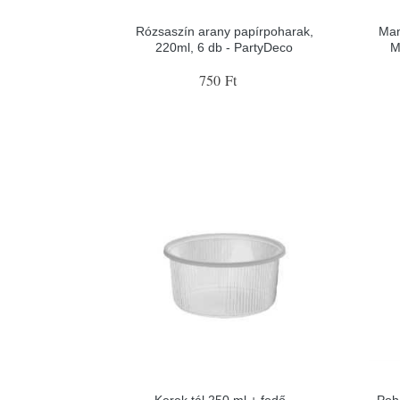
Rózsaszín arany papírpoharak,
Man
220ml, 6 db - PartyDeco
M
750 Ft
Kerek tál 250 ml + fedő -
Poh