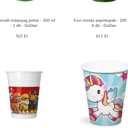
ecraft műanyag pohár - 250 ml
Foci mintás papírkupák - 200 
- 1 db - GoDan
6 db - GoDan
565 Ft
815 Ft