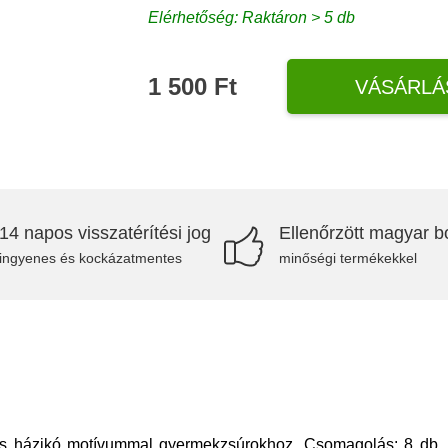
Elérhetőség: Raktáron > 5 db
1 500 Ft
VÁSÁRLÁ
14 napos visszatérítési jog
Ellenőrzött magyar bo
ingyenes és kockázatmentes
minőségi termékekkel
os házikó motívummal gyermekzsúrokhoz. Csomagolás: 8 db, 20