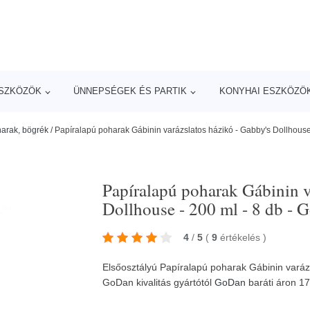
ESZKÖZÖK
ÜNNEPSÉGEK ÉS PARTIK
KONYHAI ESZKÖZÖ
arak, bögrék
/
Papíralapú poharak Gábinin varázslatos házikó - Gabby's Dollhouse
Papíralapú poharak Gábinin v
Dollhouse - 200 ml - 8 db -
4
/
5
(
9
értékelés
)
Elsőosztályú Papíralapú poharak Gábinin varázs
GoDan kivalitás gyártótól
GoDan
baráti áron 1