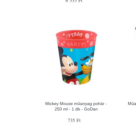
6 335 Ft
Mickey Mouse műanyag pohár -
Műa
250 ml - 1 db - GoDan
735 Ft