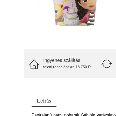
Ingyenes szállítás
feletti rendelésekre 18.750 Ft
Leírás
Papíralapú party poharak Gábinin varázslat