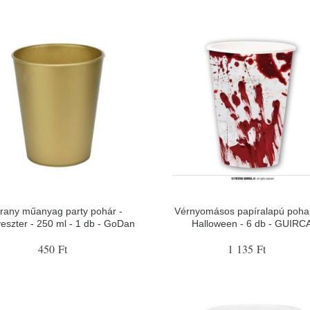
rany műanyag party pohár -
Vérnyomásos papíralapú poha
veszter - 250 ml - 1 db - GoDan
Halloween - 6 db - GUIRC
450 Ft
1 135 Ft