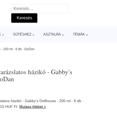
Keresés:
K
SÜTÉSHEZ
ASZTALRA
TÉMÁK
 - 200 ml - 8 db - GoDan
arázslatos házikó - Gabby's
 GoDan
latos házikó - Gabby's Dollhouse - 200 ml - 8 db -
715 HUF Ft.
Mutass többet »