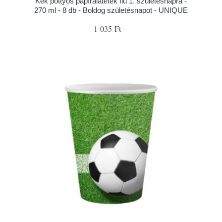
Kék pöttyös papíralátétek fiú 1. születésnapra -
270 ml - 8 db - Boldog születésnapot - UNIQUE
1 035 Ft