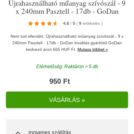
Újrahasználható műanyag szívószál - 9
x 240mm Pasztell - 17db - GoDan
4.6
/
5
(
9
értékelés
)
Nem tud ellenálni: Újrahasználható műanyag szívószál - 9 x
240mm Pasztell - 17db - GoDan kivalitás gyártótól
GoDan
kedvező áron 665 HUF Ft.
Mutass többet »
Elérhetőség: Raktáron > 5 db
950 Ft
VÁSÁRLÁS »
Ingyenes szállítás