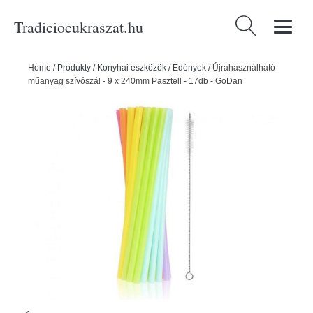
Tradiciocukraszat.hu
Keresés:
Home
/
Produkty
/
Konyhai eszközök
/
Edények
/
Újrahasználható
műanyag szívószál - 9 x 240mm Pasztell - 17db - GoDan