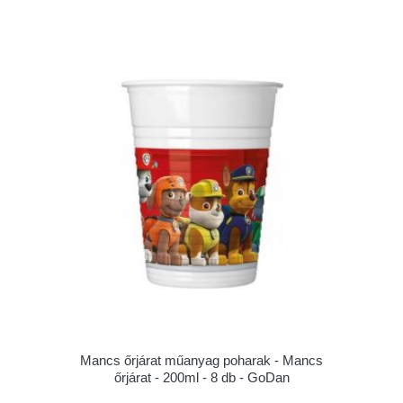
Mancs őrjárat műanyag poharak - Mancs
őrjárat - 200ml - 8 db - GoDan