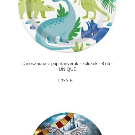
Dínószaurusz papírtányérok - zöldkék - 8 db -
UNIQUE
1 285 Ft