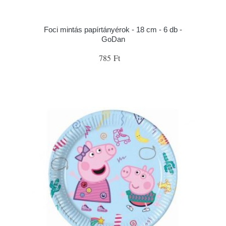
Foci mintás papírtányérok - 18 cm - 6 db -
GoDan
785 Ft