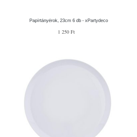
Papírtányérok, 23cm 6 db - xPartydeco
1 250 Ft