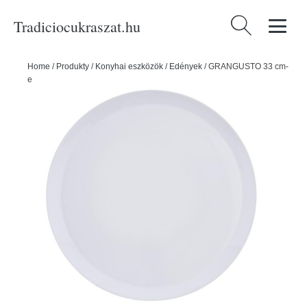
Tradiciocukraszat.hu
Keresés:
Home
/
Produkty
/
Konyhai eszközök
/
Edények
/
GRANGUSTO 33 cm-
es opál sekély tányér - ORION