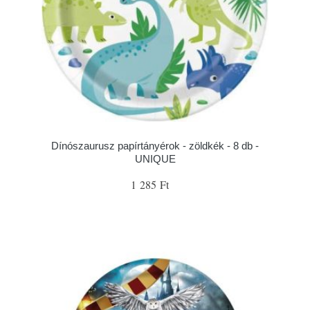
Dínószaurusz papírtányérok - zöldkék - 8 db -
UNIQUE
1 285 Ft