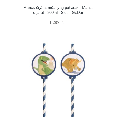
Mancs őrjárat műanyag poharak - Mancs
őrjárat - 200ml - 8 db - GoDan
1 285 Ft