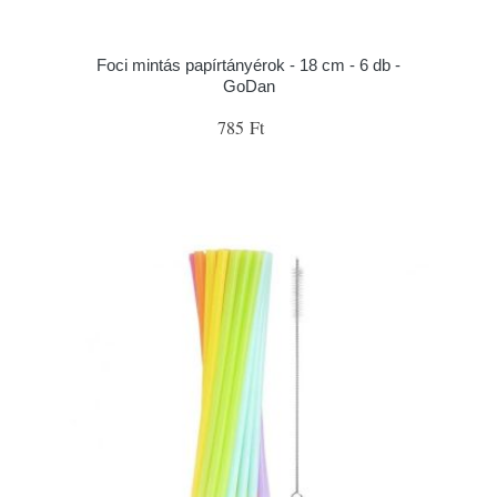
Foci mintás papírtányérok - 18 cm - 6 db -
GoDan
785 Ft