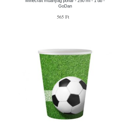
Minecraft műanyag pohár - 250 ml - 1 db -
GoDan
565 Ft