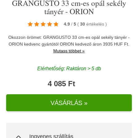
GRANGUSTO 33 cm-es opál sekély
tányér - ORION
4.9
/
5
(
30
értékelés
)
Okozzon örömet: GRANGUSTO 33 cm-es opál sekély tányér -
ORION kedvenc gyártótól
ORION
kedvező áron 3935 HUF Ft.
Mutass többet »
Elérhetőség: Raktáron > 5 db
4 085 Ft
VÁSÁRLÁS »
Ingyenes szállítás