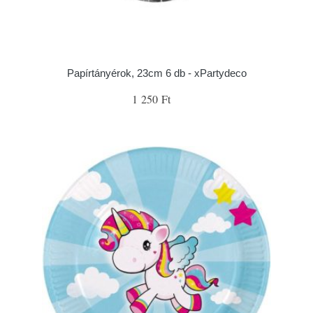
Papírtányérok, 23cm 6 db - xPartydeco
1 250 Ft