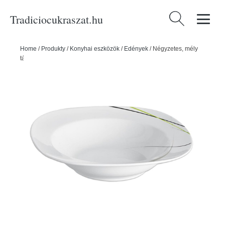
Tradiciocukraszat.hu
Keresés:
Home
/
Produkty
/
Konyhai eszközök
/
Edények
/
Négyzetes, mély
tányér - ORION