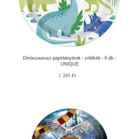
Dínószaurusz papírtányérok - zöldkék - 8 db -
UNIQUE
1 285 Ft