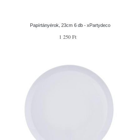
Papírtányérok, 23cm 6 db - xPartydeco
1 250 Ft