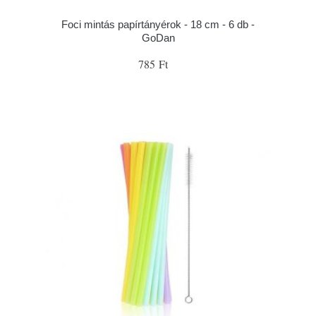
Foci mintás papírtányérok - 18 cm - 6 db -
GoDan
785 Ft