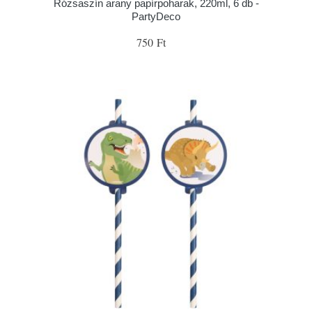
Rózsaszín arany papírpoharak, 220ml, 6 db -
PartyDeco
750 Ft