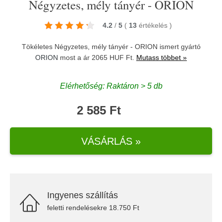
Négyzetes, mély tányér - ORION
4.2
/
5
(
13
értékelés
)
Tökéletes Négyzetes, mély tányér - ORION ismert gyártó
ORION
most a ár 2065 HUF Ft.
Mutass többet »
Elérhetőség: Raktáron > 5 db
2 585 Ft
VÁSÁRLÁS »
Ingyenes szállítás
feletti rendelésekre 18.750 Ft