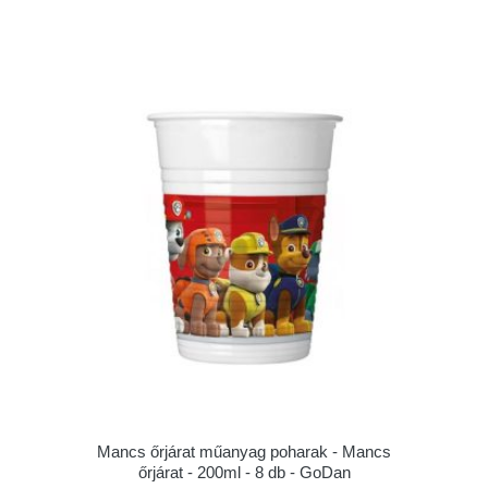
Mancs őrjárat műanyag poharak - Mancs
őrjárat - 200ml - 8 db - GoDan