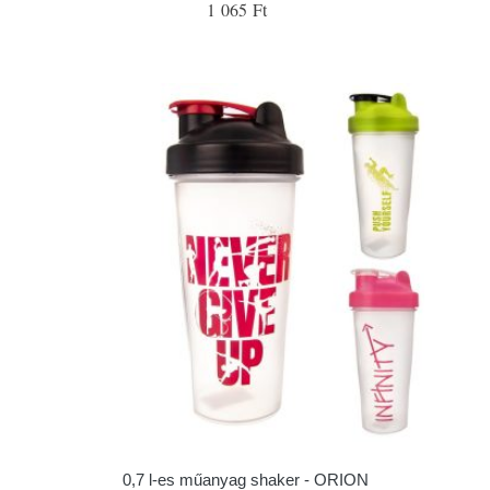
1 065 Ft
0,7 l-es műanyag shaker - ORION