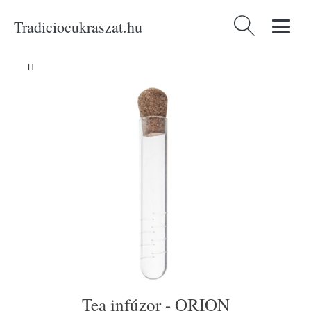
Tradiciocukraszat.hu
Keresés:
Home
/
Produkty
/
Konyhai eszközök
/
Italok
/
Tea infúzor - ORION
Tea infúzor - ORION