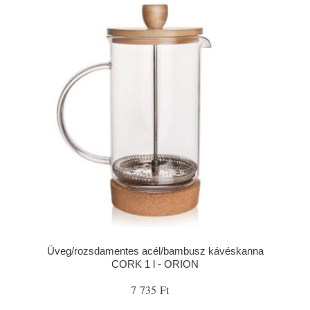
Üveg/rozsdamentes acél/bambusz kávéskanna
CORK 1 l - ORION
7 735 Ft