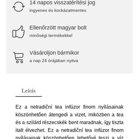
14 napos visszatérítési jog
ingyenes és kockázatmentes
Ellenőrzött magyar bolt
minőségi termékekkel
Vásároljon bármikor
a nap 24 órájában nyitva
Leírás
Ez a netradiční tea infúzor finom nyílásainak
köszönhetően átengedi a vizet, miközben a tea
és a szilárd részecskék bent maradnak, így tiszta
italt élvezhet. Ez a netradiční tea infúzor finom
nyílásainak köszönhetően lehetővé teszi a víz