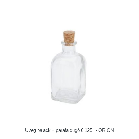
Üveg palack + parafa dugó 0,125 l - ORION