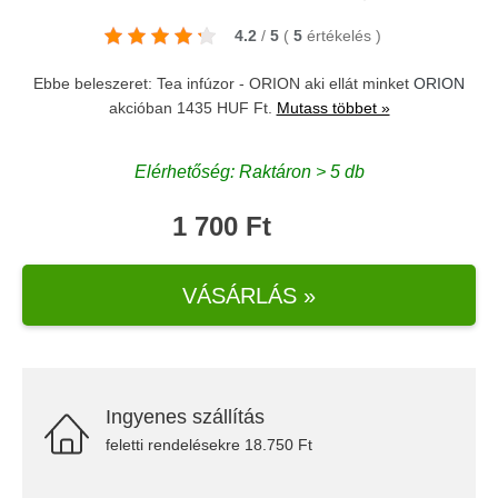
4.2
/
5
(
5
értékelés
)
Ebbe beleszeret: Tea infúzor - ORION aki ellát minket
ORION
akcióban 1435 HUF Ft.
Mutass többet »
Elérhetőség: Raktáron > 5 db
1 700 Ft
VÁSÁRLÁS »
Ingyenes szállítás
feletti rendelésekre 18.750 Ft