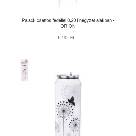
Palack csattos fedéllel 0,29 l négyzet alakban -
ORION
1 485 Ft