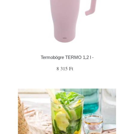
Termobögre TERMO 1,2 l -
8 315 Ft