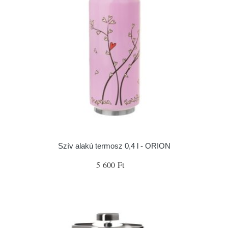
Szív alakú termosz 0,4 l - ORION
5 600 Ft