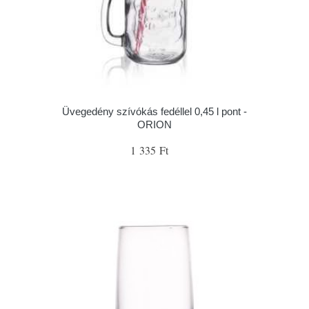
Üvegedény szívókás fedéllel 0,45 l pont -
ORION
1 335 Ft