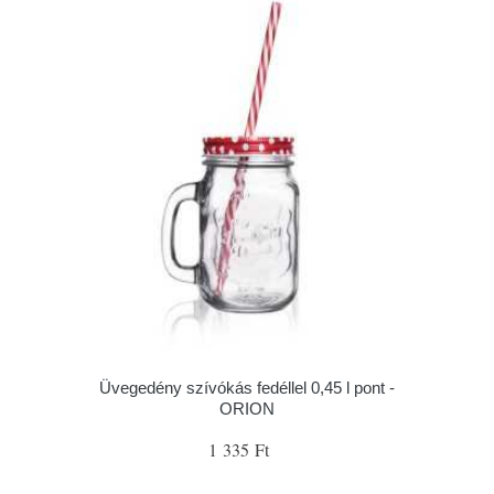
Üvegedény szívókás fedéllel 0,45 l pont -
ORION
1 335 Ft