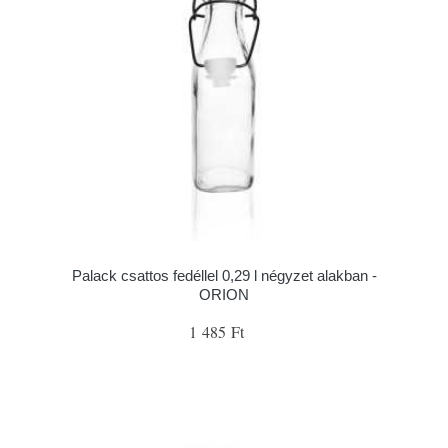
Palack csattos fedéllel 0,29 l négyzet alakban -
ORION
1 485 Ft