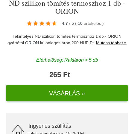
ND szilikon tömítés termoszhoz 1 db -
ORION
4.7
/
5
(
10
értékelés
)
Tekintélyes ND szilikon tömítés termoszhoz 1 db - ORION
gyártótól
ORION
különleges áron 200 HUF Ft.
Mutass többet »
Elérhetőség: Raktáron > 5 db
265 Ft
VÁSÁRLÁS »
Ingyenes szállítás
feletti rendelésekre 18.750 Ft