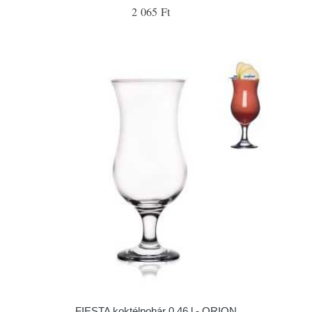
2 065 Ft
FIESTA koktélpohár 0,46 l - ORION