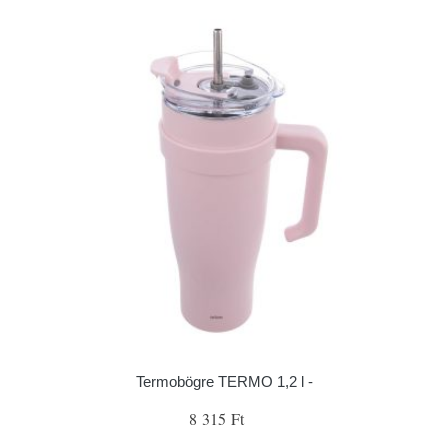
Termobögre TERMO 1,2 l -
8 315 Ft