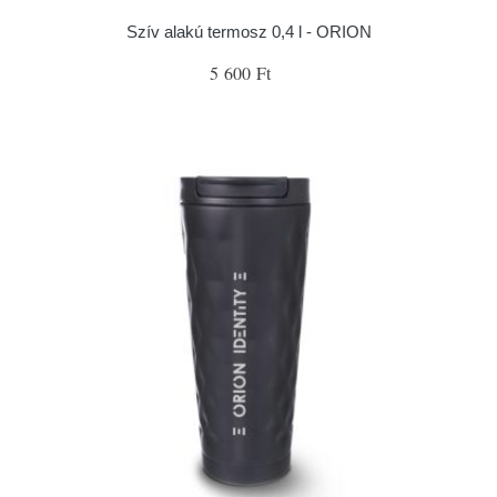
Szív alakú termosz 0,4 l - ORION
5 600 Ft