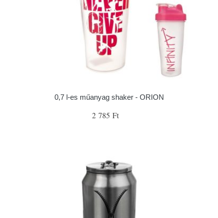
0,7 l-es műanyag shaker - ORION
2 785 Ft