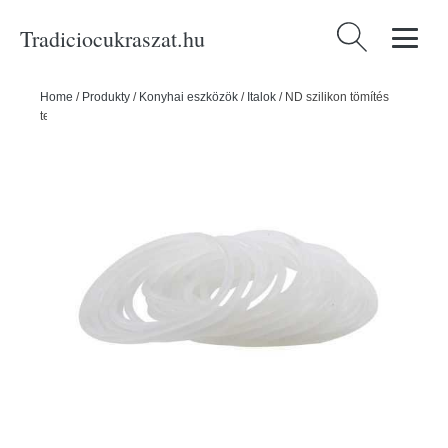
Tradiciocukraszat.hu
Keresés:
Home
/
Produkty
/
Konyhai eszközök
/
Italok
/
ND szilikon tömítés
termoszhoz 1 db - ORION