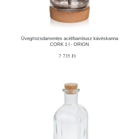
Üveg/rozsdamentes acél/bambusz kávéskanna
CORK 1 l - ORION
7 735 Ft