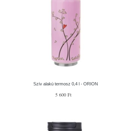
Szív alakú termosz 0,4 l - ORION
5 600 Ft