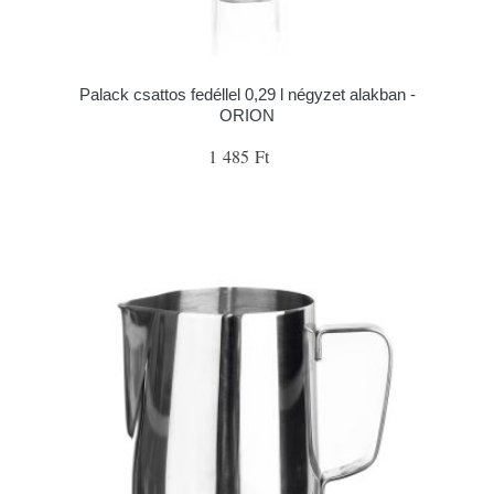
Palack csattos fedéllel 0,29 l négyzet alakban -
ORION
1 485 Ft