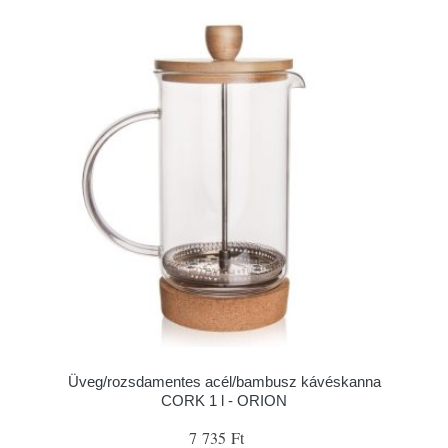
Üveg/rozsdamentes acél/bambusz kávéskanna
CORK 1 l - ORION
7 735 Ft