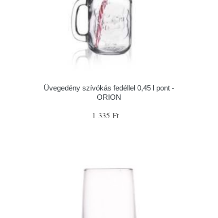
Üvegedény szívókás fedéllel 0,45 l pont -
ORION
1 335 Ft