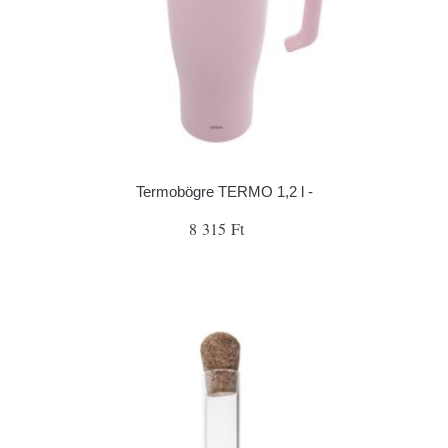
Termobögre TERMO 1,2 l -
8 315 Ft