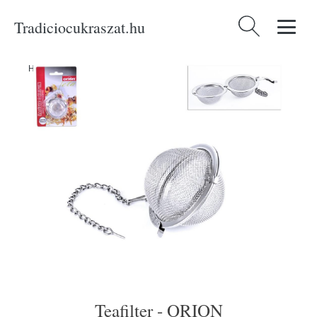
Tradiciocukraszat.hu
Keresés:
Home
/
Produkty
/
Konyhai eszközök
/
Italok
/
Teafilter - ORION
Teafilter - ORION