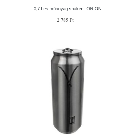
0,7 l-es műanyag shaker - ORION
2 785 Ft