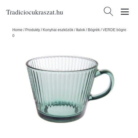
Tradiciocukraszat.hu
Keresés:
Home
/
Produkty
/
Konyhai eszközök
/
Italok
/
Bögrék
/
VERDE bögre
0,43 l -