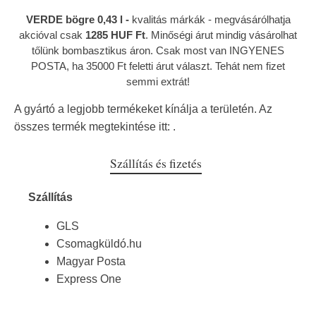
VERDE bögre 0,43 l -
kvalitás márkák
- megvásárólhatja
akcióval csak
1285 HUF Ft
. Minőségi árut mindig vásárolhat
tőlünk bombasztikus áron. Csak most van INGYENES
POSTA, ha 35000 Ft feletti árut választ. Tehát nem fizet
semmi extrát!
A gyártó a legjobb termékeket kínálja a területén. Az
összes termék megtekintése itt:
.
Szállítás és fizetés
Szállítás
GLS
Csomagküldó.hu
Magyar Posta
Express One