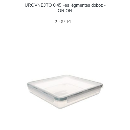
UROVNEJTO 0,45 l-es légmentes doboz -
ORION
2 485 Ft