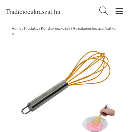
Tradiciocukraszat.hu
Keresés:
Home
/
Produkty
/
Konyhai eszközök
/
Rozsdamentes acél/szilikon
habverő - ORION