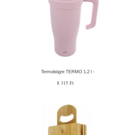
Termobögre TERMO 1,2 l -
8 315 Ft