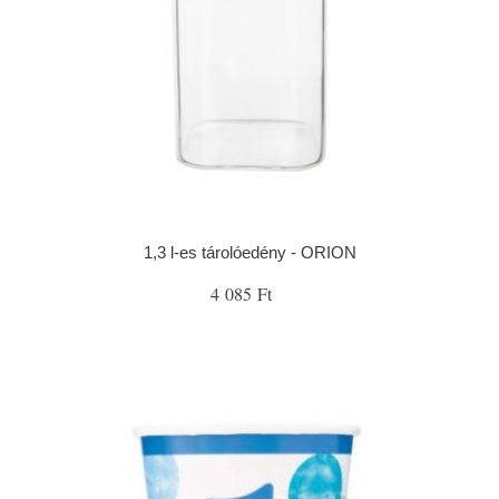
1,3 l-es tárolóedény - ORION
4 085 Ft