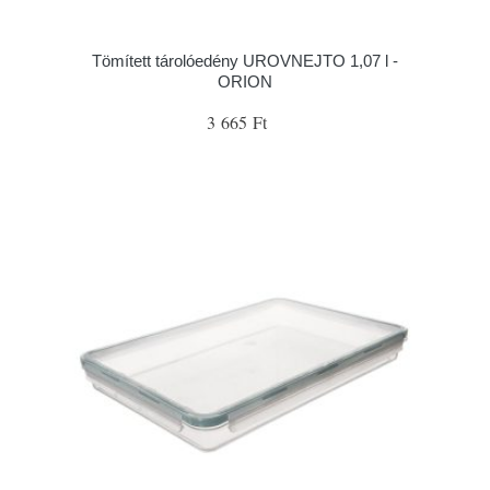
Tömített tárolóedény UROVNEJTO 1,07 l -
ORION
3 665 Ft