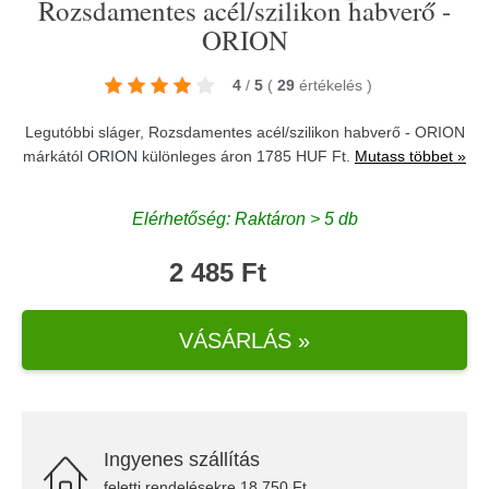
Rozsdamentes acél/szilikon habverő -
ORION
4
/
5
(
29
értékelés
)
Legutóbbi sláger, Rozsdamentes acél/szilikon habverő - ORION
márkától
ORION
különleges áron 1785 HUF Ft.
Mutass többet »
Elérhetőség: Raktáron > 5 db
2 485 Ft
VÁSÁRLÁS »
Ingyenes szállítás
feletti rendelésekre 18.750 Ft