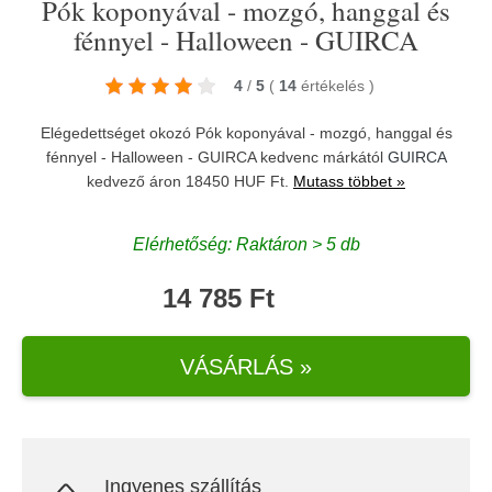
Pók koponyával - mozgó, hanggal és
fénnyel - Halloween - GUIRCA
4
/
5
(
14
értékelés
)
Elégedettséget okozó Pók koponyával - mozgó, hanggal és
fénnyel - Halloween - GUIRCA kedvenc márkától
GUIRCA
kedvező áron 18450 HUF Ft.
Mutass többet »
Elérhetőség: Raktáron > 5 db
14 785 Ft
VÁSÁRLÁS »
Ingyenes szállítás