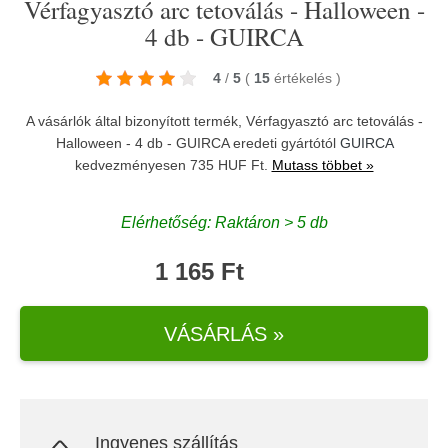
Vérfagyasztó arc tetoválás - Halloween -
4 db - GUIRCA
4
/
5
(
15
értékelés
)
A vásárlók által bizonyított termék, Vérfagyasztó arc tetoválás -
Halloween - 4 db - GUIRCA eredeti gyártótól
GUIRCA
kedvezményesen 735 HUF Ft.
Mutass többet »
Elérhetőség: Raktáron > 5 db
1 165 Ft
VÁSÁRLÁS »
Ingyenes szállítás