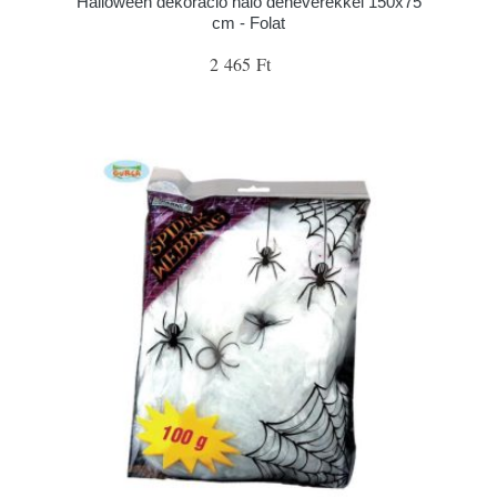
Halloween dekoráció háló denevérekkel 150x75
cm - Folat
2 465 Ft