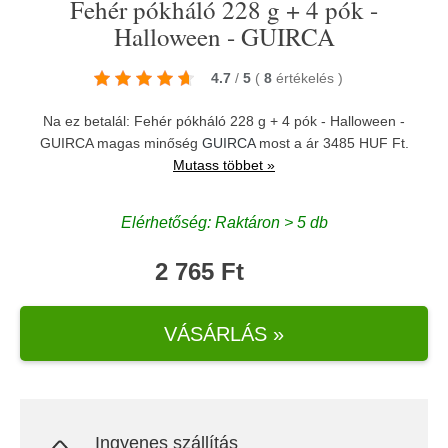
Fehér pókháló 228 g + 4 pók -
Halloween - GUIRCA
4.7
/
5
(
8
értékelés
)
Na ez betalál: Fehér pókháló 228 g + 4 pók - Halloween -
GUIRCA magas minőség
GUIRCA
most a ár 3485 HUF Ft.
Mutass többet »
Elérhetőség: Raktáron > 5 db
2 765 Ft
VÁSÁRLÁS »
Ingyenes szállítás