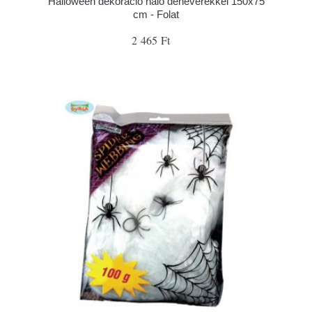
Halloween dekoráció háló denevérekkel 150x75
cm - Folat
2 465 Ft