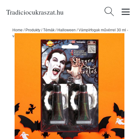
Tradiciocukraszat.hu
Keresés:
Home
/
Produkty
/
Témák
/
Halloween
/
Vámpírfogak művérrel 30 ml -
vámpír - drakula - Halloween - 2 db - GUIRCA