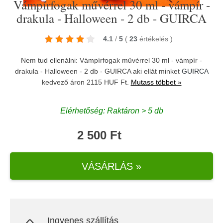
Vámpírfogak művérrel 30 ml - vámpír -
drakula - Halloween - 2 db - GUIRCA
4.1
/
5
(
23
értékelés
)
Nem tud ellenálni: Vámpírfogak művérrel 30 ml - vámpír -
drakula - Halloween - 2 db - GUIRCA aki ellát minket
GUIRCA
kedvező áron 2115 HUF Ft.
Mutass többet »
Elérhetőség: Raktáron > 5 db
2 500 Ft
VÁSÁRLÁS »
Ingyenes szállítás