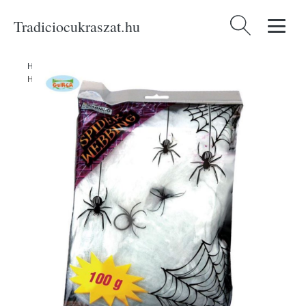
Tradiciocukraszat.hu
Keresés:
Home
/
Produkty
/
Témák
/
Halloween
/
Pókháló fehér 100g -
Halloween - GUIRCA