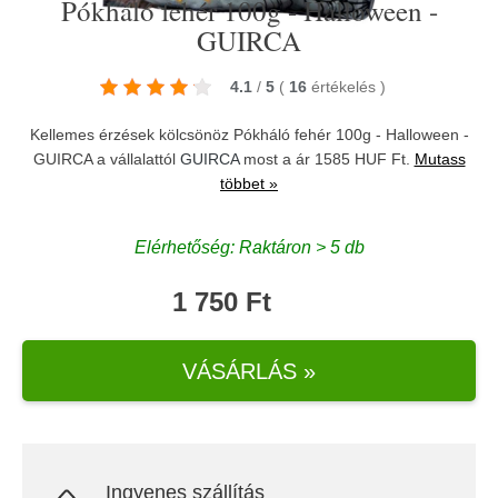
Pókháló fehér 100g - Halloween -
GUIRCA
4.1
/
5
(
16
értékelés
)
Kellemes érzések kölcsönöz Pókháló fehér 100g - Halloween -
GUIRCA a vállalattól
GUIRCA
most a ár 1585 HUF Ft.
Mutass
többet »
Elérhetőség: Raktáron > 5 db
1 750 Ft
VÁSÁRLÁS »
Ingyenes szállítás