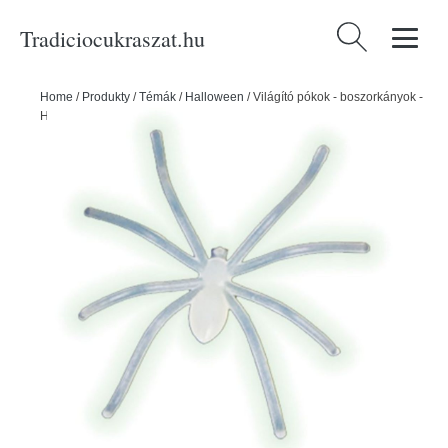
Tradiciocukraszat.hu
Keresés:
Home
/
Produkty
/
Témák
/
Halloween
/
Világító pókok - boszorkányok -
Halloween - 50 db - Folat