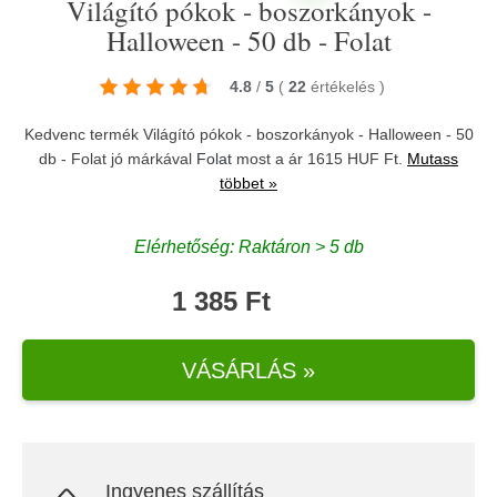
Világító pókok - boszorkányok -
Halloween - 50 db - Folat
4.8
/
5
(
22
értékelés
)
Kedvenc termék Világító pókok - boszorkányok - Halloween - 50
db - Folat jó márkával
Folat
most a ár 1615 HUF Ft.
Mutass
többet »
Elérhetőség: Raktáron > 5 db
1 385 Ft
VÁSÁRLÁS »
Ingyenes szállítás