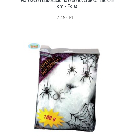
Halloween dekoráció háló denevérekkel 150x75
cm - Folat
2 465 Ft