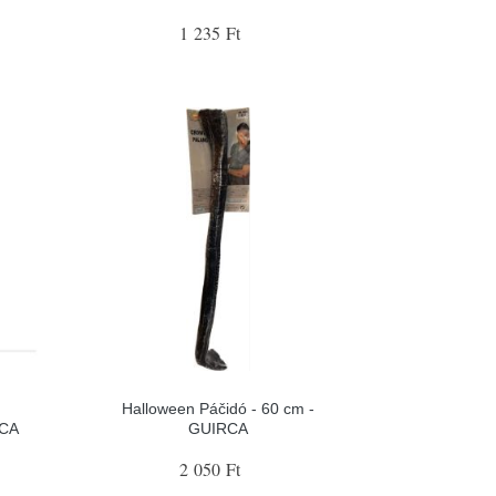
1 235 Ft
Halloween Páčidó - 60 cm -
RCA
GUIRCA
2 050 Ft