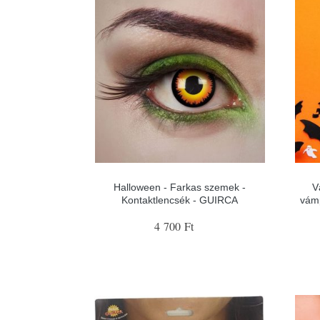
Halloween - Farkas szemek -
V
Kontaktlencsék - GUIRCA
vámp
4 700 Ft