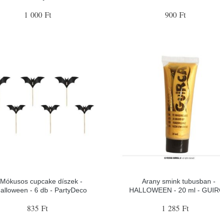
1 000 Ft
900 Ft
Mókusos cupcake díszek -
Arany smink tubusban -
alloween - 6 db - PartyDeco
HALLOWEEN - 20 ml - GUI
835 Ft
1 285 Ft