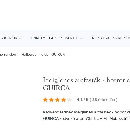
ESZKÖZÖK
ÜNNEPSÉGEK ÉS PARTIK
KONYHAI ESZKÖZÖ
 horror clown - Halloween - 6 db - GUIRCA
Ideiglenes arcfesték - horror 
GUIRCA
4.1
/
5
(
26
értékelés
)
Kedvenc termék Ideiglenes arcfesték - horror
GUIRCA
kedvező áron 735 HUF Ft.
Mutass töb