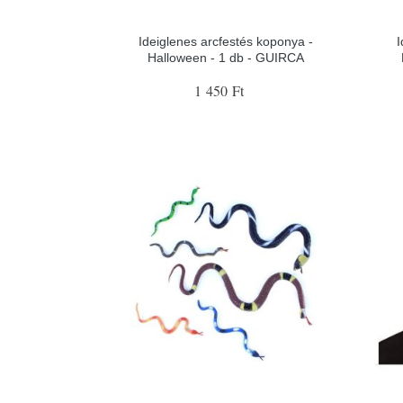
Ideiglenes arcfestés koponya -
I
Halloween - 1 db - GUIRCA
1 450 Ft