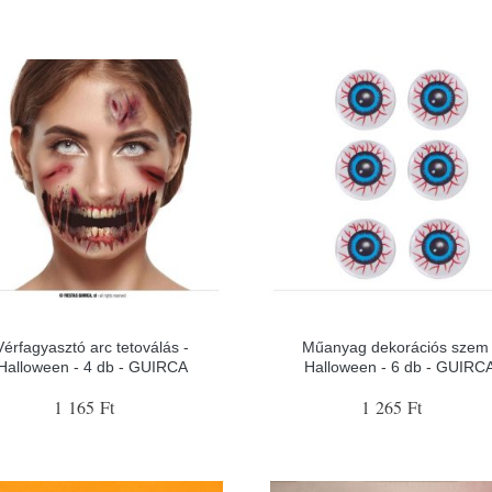
Vérfagyasztó arc tetoválás -
Műanyag dekorációs szem 
Halloween - 4 db - GUIRCA
Halloween - 6 db - GUIRC
1 165 Ft
1 265 Ft