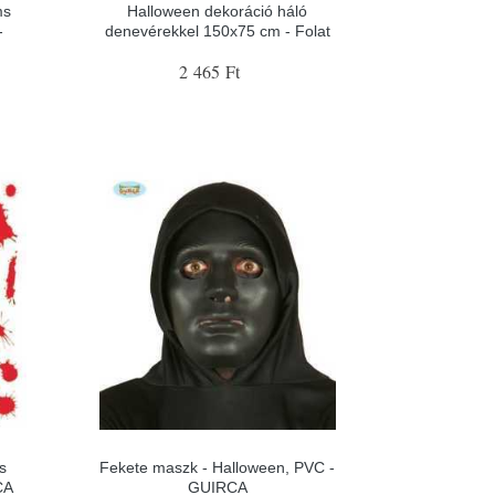
ms
Halloween dekoráció háló
-
denevérekkel 150x75 cm - Folat
2 465 Ft
s
Fekete maszk - Halloween, PVC -
CA
GUIRCA