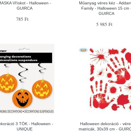
ASKA Vřískot - Halloween -
Műanyag véres kéz - Adda
GUIRCA
Family - Halloween 15 cm 
GUIRCA
785 Ft
5 985 Ft
koráció 3 TÖK - Halloween -
Halloween dekoráció - vére
UNIQUE
matricák, 30x39 cm - GUIR