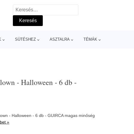
Keresés:
K
SÜTÉSHEZ
ASZTALRA
TÉMÁK
clown - Halloween - 6 db -
 clown - Halloween - 6 db - GUIRCA magas minőség
bet »