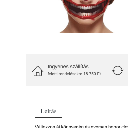
Ingyenes szállítás
feletti rendelésekre 18.750 Ft
Leírás
Változzon át könnyedén és gyorsan horror clow