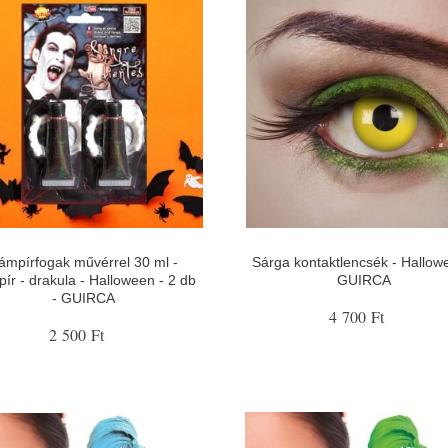
ámpírfogak művérrel 30 ml -
Sárga kontaktlencsék - Hallow
ír - drakula - Halloween - 2 db
GUIRCA
- GUIRCA
4 700 Ft
2 500 Ft