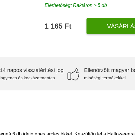
Elérhetőség: Raktáron > 5 db
1 165 Ft
VÁSÁRLÁ
14 napos visszatérítési jog
Ellenőrzött magyar bo
ingyenes és kockázatmentes
minőségi termékekkel
nná 6 db ideiglenes arcfestékkel. Készüljön fel a Halloweenra 