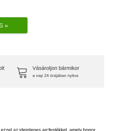
S »
lt
Vásároljon bármikor
a nap 24 órájában nyitva
ezzel az ideiglenes arcfestékkel, amely horror