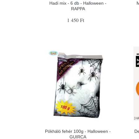
Hadi mix - 6 db - Halloween -
M
RAPPA
1 450 Ft
Pókháló fehér 100g - Halloween -
De
GUIRCA