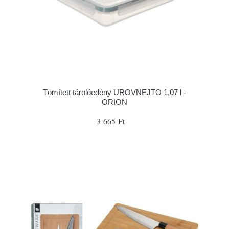
Tömített tárolóedény UROVNEJTO 1,07 l -
ORION
3 665 Ft