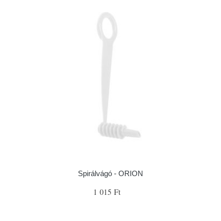
Spirálvágó - ORION
1 015 Ft