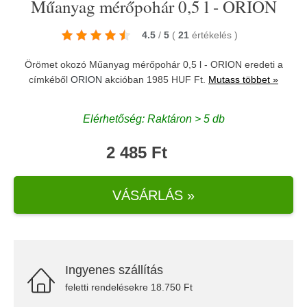
Műanyag mérőpohár 0,5 l - ORION
4.5
/
5
(
21
értékelés
)
Örömet okozó Műanyag mérőpohár 0,5 l - ORION eredeti a
címkéből
ORION
akcióban 1985 HUF Ft.
Mutass többet »
Elérhetőség: Raktáron > 5 db
2 485 Ft
VÁSÁRLÁS »
Ingyenes szállítás
feletti rendelésekre 18.750 Ft