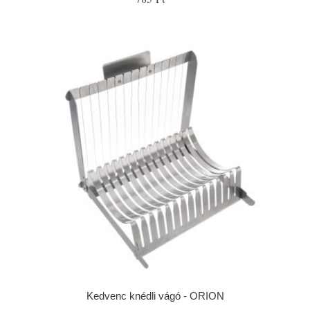
Kedvenc knédli vágó - ORION