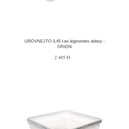
UROVNEJTO 0,45 l-es légmentes doboz -
ORION
2 485 Ft