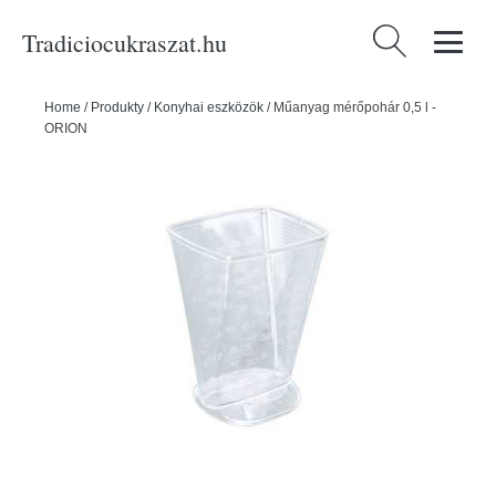
Tradiciocukraszat.hu
Keresés:
Home
/
Produkty
/
Konyhai eszközök
/
Műanyag mérőpohár 0,5 l -
ORION