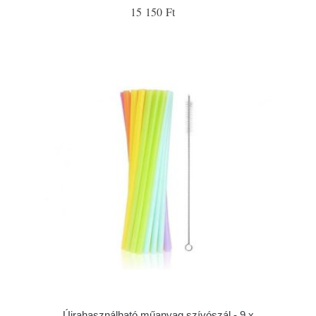
15 150 Ft
Újrahasználható műanyag szívószál - 9 x