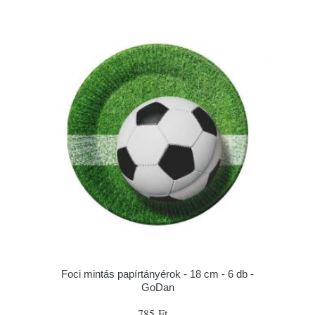
Foci mintás papírtányérok - 18 cm - 6 db -
GoDan
785 Ft