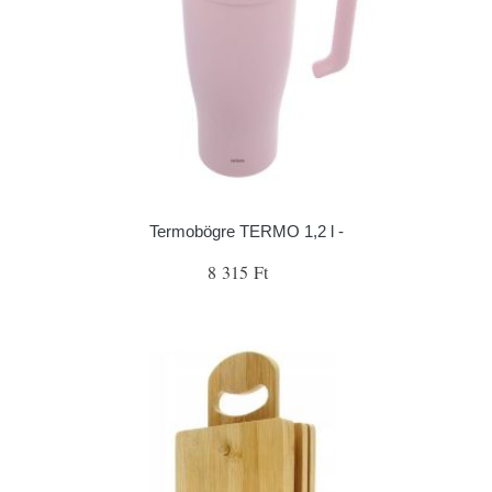
Termobögre TERMO 1,2 l -
8 315 Ft