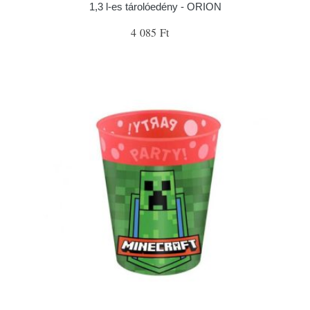
1,3 l-es tárolóedény - ORION
4 085 Ft