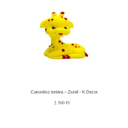
Cukordísz tortára – Zsiráf - K-Decor
2 500 Ft