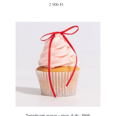
2 900 Ft
Tortadíszek masni – piros, 8 db - PME