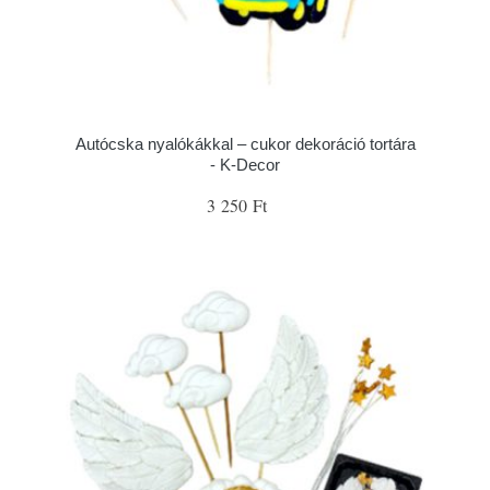
Autócska nyalókákkal – cukor dekoráció tortára
- K-Decor
3 250 Ft