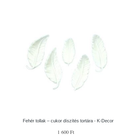
Fehér tollak – cukor díszítés tortára - K-Decor
1 600 Ft