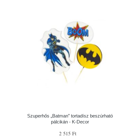
Szuperhős „Batman” tortadísz beszúrható
pálcikán - K-Decor
2 515 Ft