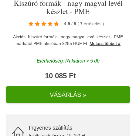
Kiszúró formák - nagy magyal levél
készlet - PME
4.9
/
5
(
7
értékelés
)
Akciós: Kiszúró formák - nagy magyal levél készlet - PME
márkától
PME
akcióban 9285 HUF Ft.
Mutass többet »
Elérhetőség: Raktáron > 5 db
10 085 Ft
VÁSÁRLÁS »
Ingyenes szállítás
feletti rendelésekre 18.750 Ft