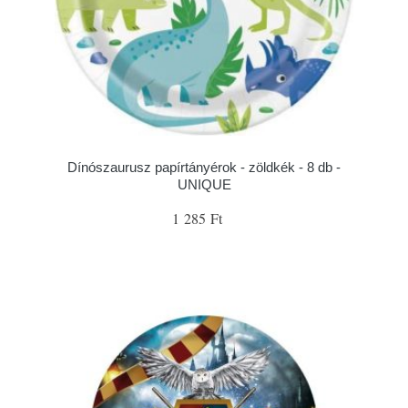
Dínószaurusz papírtányérok - zöldkék - 8 db -
UNIQUE
1 285 Ft