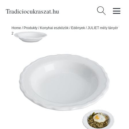
Tradiciocukraszat.hu
Keresés:
Home
/
Produkty
/
Konyhai eszközök
/
Edények
/
JULIET mély tányér
23cm - ORION