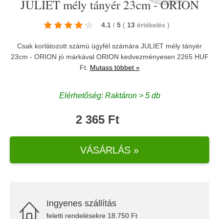
JULIET mély tányér 23cm - ORION
4.1
/
5
(
13
értékelés
)
Csak korlátozott számú ügyfél számára JULIET mély tányér
23cm - ORION jó márkával
ORION
kedvezményesen 2265 HUF
Ft.
Mutass többet »
Elérhetőség: Raktáron > 5 db
2 365 Ft
VÁSÁRLÁS »
Ingyenes szállítás
feletti rendelésekre 18.750 Ft