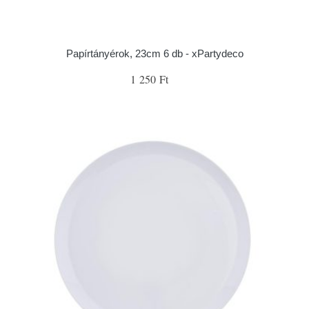
Papírtányérok, 23cm 6 db - xPartydeco
1 250 Ft