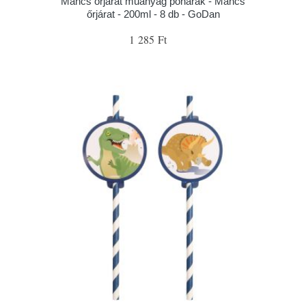
Mancs őrjárat műanyag poharak - Mancs
őrjárat - 200ml - 8 db - GoDan
1 285 Ft