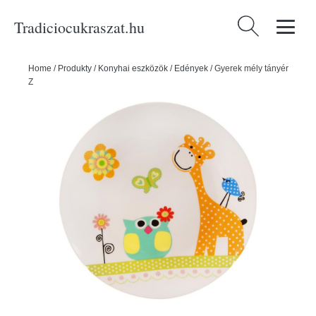
Tradiciocukraszat.hu
Keresés:
Home
/
Produkty
/
Konyhai eszközök
/
Edények
/
Gyerek mély tányér
Zsiráf 21 cm - ORION