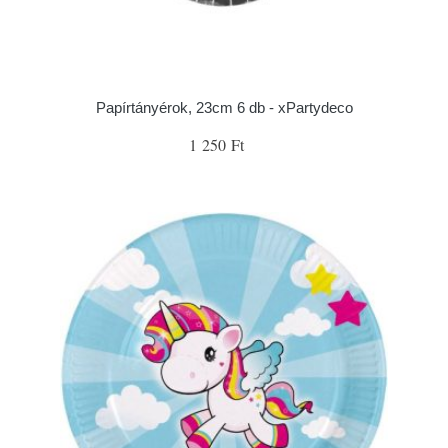
Papírtányérok, 23cm 6 db - xPartydeco
1 250 Ft