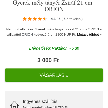
Gyerek mély tányér Zsiráf 21 cm -
ORION
4.6
/
5
(
5
értékelés
)
Nem tud ellenálni: Gyerek mély tányér Zsiráf 21 cm - ORION a
vállalattól
ORION
kedvező áron 2900 HUF Ft.
Mutass többet »
Elérhetőség: Raktáron > 5 db
3 000 Ft
VÁSÁRLÁS »
Ingyenes szállítás
feletti rendelésekre 18.750 Ft