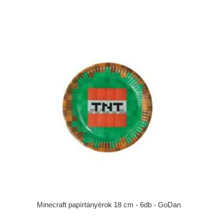
Minecraft papírtányérok 18 cm - 6db - GoDan