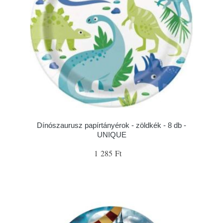
Dínószaurusz papírtányérok - zöldkék - 8 db -
UNIQUE
1 285 Ft