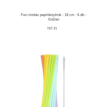
Foci mintás papírtányérok - 18 cm - 6 db -
GoDan
785 Ft