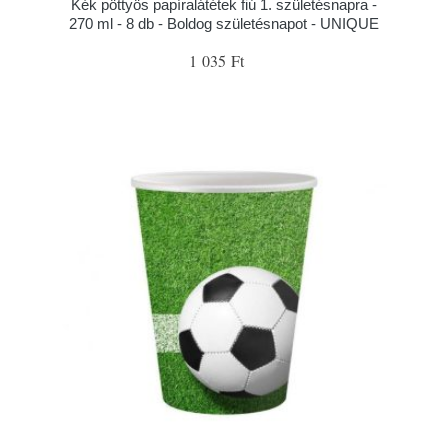
Kék pöttyös papíralátétek fiú 1. születésnapra -
270 ml - 8 db - Boldog születésnapot - UNIQUE
1 035 Ft