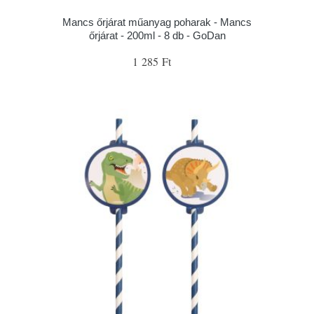
Mancs őrjárat műanyag poharak - Mancs
őrjárat - 200ml - 8 db - GoDan
1 285 Ft