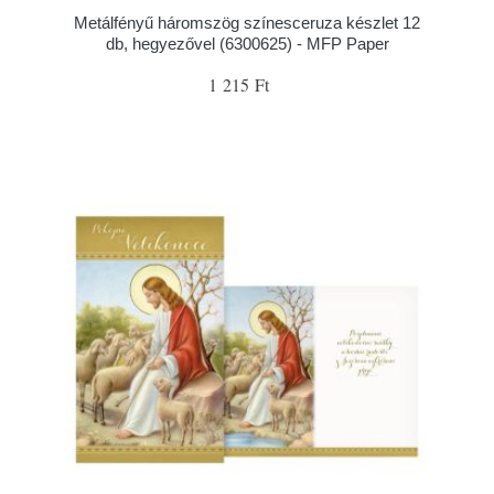
Metálfényű háromszög színesceruza készlet 12
db, hegyezővel (6300625) - MFP Paper
1 215 Ft