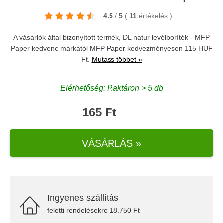
4.5
/
5
(
11
értékelés
)
A vásárlók által bizonyított termék, DL natur levélboríték - MFP
Paper kedvenc márkától
MFP Paper
kedvezményesen 115 HUF
Ft.
Mutass többet »
Elérhetőség: Raktáron > 5 db
165 Ft
VÁSÁRLÁS »
Ingyenes szállítás
feletti rendelésekre 18.750 Ft