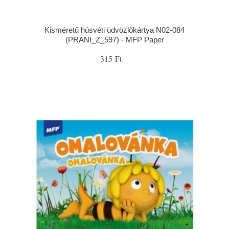
Kisméretű húsvéti üdvözlőkártya N02-084
(PRANI_Z_597) - MFP Paper
315 Ft