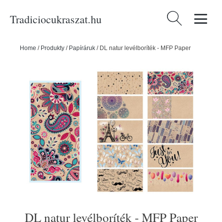
Tradiciocukraszat.hu
Keresés:
Home
/
Produkty
/
Papíráruk
/
DL natur levélboríték - MFP Paper
DL natur levélboríték - MFP Paper