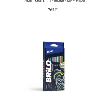
Akril filctoll 1mm - fekete - MFP Paper
765 Ft