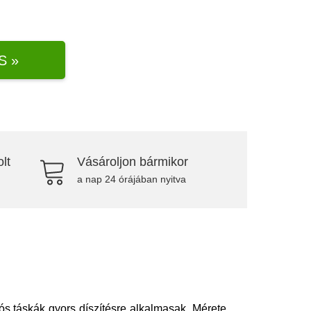
S »
lt
Vásároljon bármikor
a nap 24 órájában nyitva
iós táskák gyors díszítésre alkalmasak Mérete