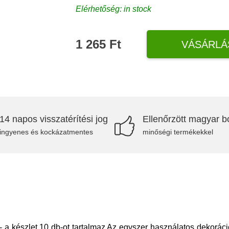
Elérhetőség: in stock
1 265 Ft
VÁSÁRLÁ
14 napos visszatérítési jog
Ellenőrzött magyar bo
ingyenes és kockázatmentes
minőségi termékekkel
- a készlet 10 db-ot tartalmaz Az egyszer használatos dekorác