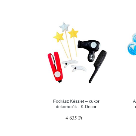
Fodrász Készlet – cukor
A
dekorációk - K-Decor
4 635 Ft