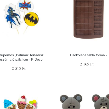
zuperhős „Batman” tortadísz
Csokoládé tábla forma -
eszúrható pálcikán - K-Decor
2 165 Ft
2 515 Ft