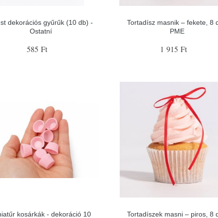
st dekorációs gyűrűk (10 db) -
Tortadísz masnik – fekete, 8 
Ostatní
PME
585 Ft
1 915 Ft
iatűr kosárkák - dekoráció 10
Tortadíszek masni – piros, 8 