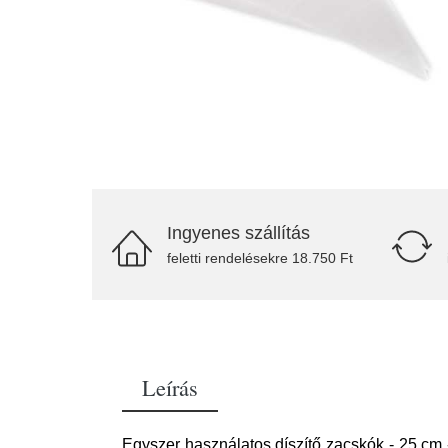
Ingyenes szállítás
feletti rendelésekre 18.750 Ft
Leírás
Egyszer használatos díszítő zacskók - 25 cm 