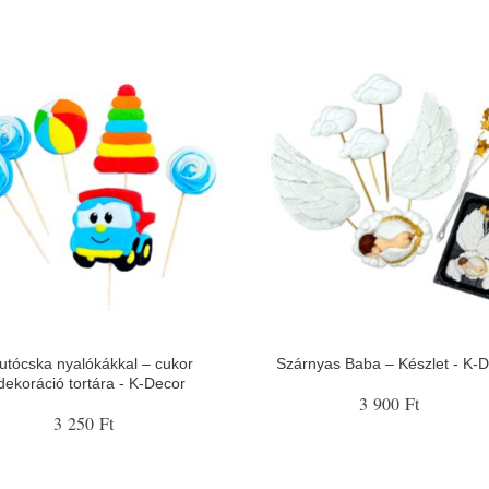
utócska nyalókákkal – cukor
Szárnyas Baba – Készlet - K-
dekoráció tortára - K-Decor
3 900 Ft
3 250 Ft