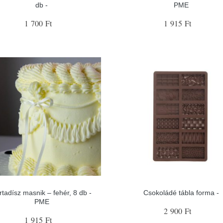
db -
PME
1 700 Ft
1 915 Ft
rtadísz masnik – fehér, 8 db -
Csokoládé tábla forma -
PME
2 900 Ft
1 915 Ft