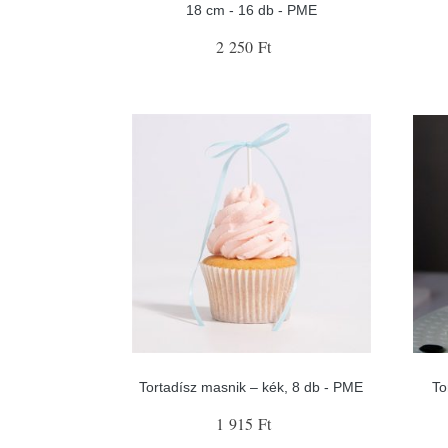
18 cm - 16 db - PME
2 250 Ft
Tortadísz masnik – kék, 8 db - PME
To
1 915 Ft