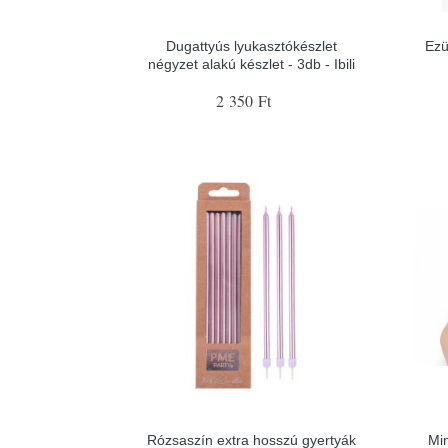
Dugattyús lyukasztókészlet
Ezü
négyzet alakú készlet - 3db - Ibili
2 350 Ft
Rózsaszín extra hosszú gyertyák
Min