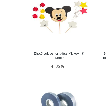
Ehető cukros tortadísz Mickey - K-
S
Decor
b
4 150 Ft