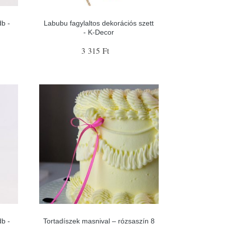
db -
Labubu fagylaltos dekorációs szett
- K-Decor
3 315 Ft
db -
Tortadíszek masnival – rózsaszín 8