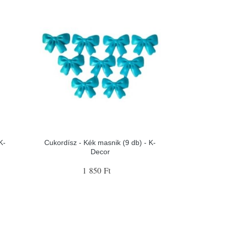
K-
Cukordísz - Kék masnik (9 db) - K-
Decor
1 850 Ft