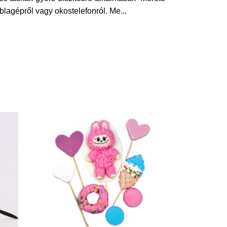
lagépről vagy okostelefonról. Me
...