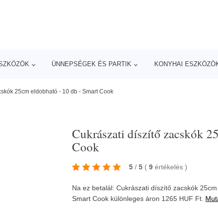
ESZKÖZÖK
ÜNNEPSÉGEK ÉS PARTIK
KONYHAI ESZKÖZÖ
acskók 25cm eldobható - 10 db - Smart Cook
Cukrászati díszítő zacskók 2
Cook
5
/
5
(
9
értékelés
)
Na ez betalál: Cukrászati díszítő zacskók 25cm
Smart Cook
különleges áron 1265 HUF Ft.
Mut