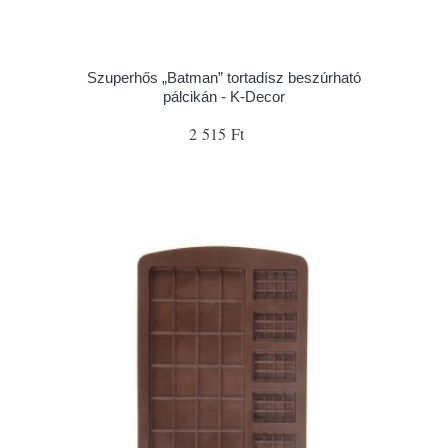
Szuperhős „Batman” tortadísz beszúrható
pálcikán - K-Decor
2 515 Ft