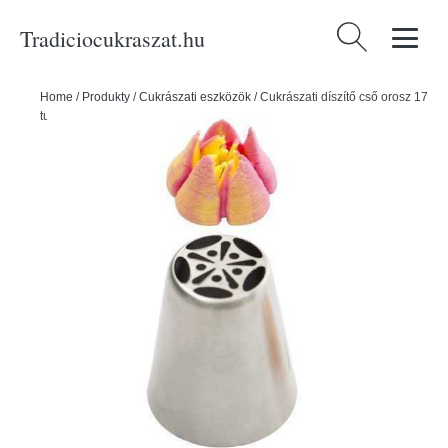
Tradiciocukraszat.hu
Keresés:
Home
/
Produkty
/
Cukrászati eszközök
/
Cukrászati díszítő cső orosz 17
tulipán - Decora