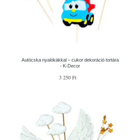
Autócska nyalókákkal – cukor dekoráció tortára
- K-Decor
3 250 Ft