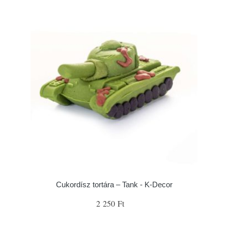
Cukordísz tortára – Tank - K-Decor
2 250 Ft