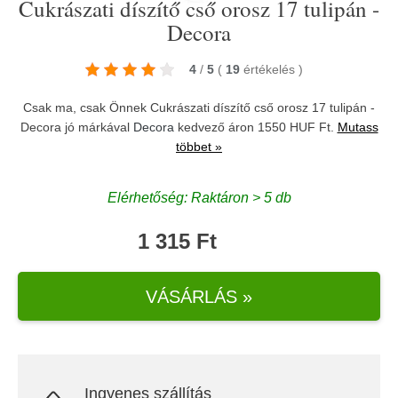
Cukrászati díszítő cső orosz 17 tulipán -
Decora
4
/
5
(
19
értékelés
)
Csak ma, csak Önnek Cukrászati díszítő cső orosz 17 tulipán -
Decora jó márkával
Decora
kedvező áron 1550 HUF Ft.
Mutass
többet »
Elérhetőség: Raktáron > 5 db
1 315 Ft
VÁSÁRLÁS »
Ingyenes szállítás