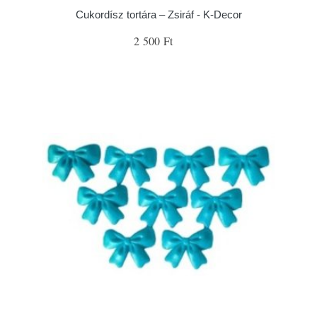
Cukordísz tortára – Zsiráf - K-Decor
2 500 Ft