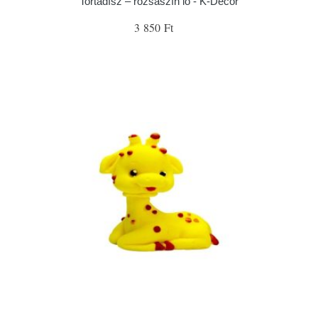
Tortadísz – rózsaszín ló - K-Decor
3 850 Ft