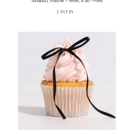
Tortadísz masnik – fehér, 8 db - PME
1 915 Ft