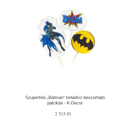
Szuperhős „Batman” tortadísz beszúrható
pálcikán - K-Decor
2 515 Ft