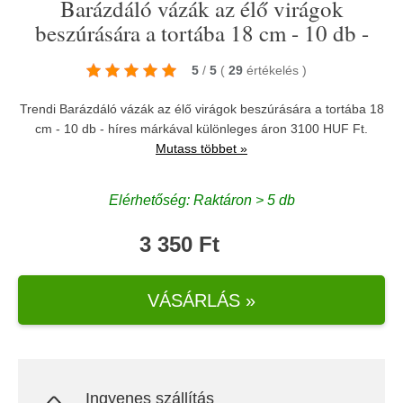
Barázdáló vázák az élő virágok
beszúrására a tortába 18 cm - 10 db -
5
/
5
(
29
értékelés
)
Trendi Barázdáló vázák az élő virágok beszúrására a tortába 18
cm - 10 db - híres márkával különleges áron 3100 HUF Ft.
Mutass többet »
Elérhetőség: Raktáron > 5 db
3 350 Ft
VÁSÁRLÁS »
Ingyenes szállítás