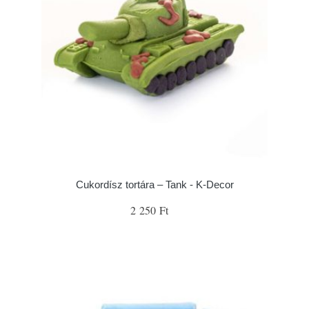
Cukordísz tortára – Tank - K-Decor
2 250 Ft