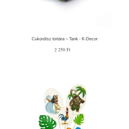
Cukordísz tortára – Tank - K-Decor
2 250 Ft