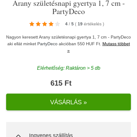
Arany születésnapi gyertya 1, 7 cm -
PartyDeco
4
/
5
(
19
értékelés
)
Nagyon keresett Arany születésnapi gyertya 1, 7 cm - PartyDeco
aki ellát minket
PartyDeco
akcióban 550 HUF Ft.
Mutass többet
»
Elérhetőség: Raktáron > 5 db
615 Ft
VÁSÁRLÁS »
Ingyenes szállítás