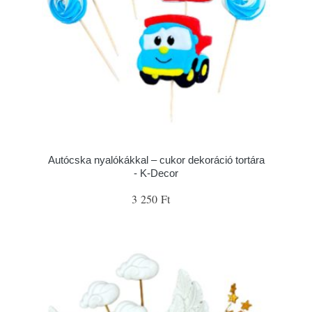
Autócska nyalókákkal – cukor dekoráció tortára
- K-Decor
3 250 Ft