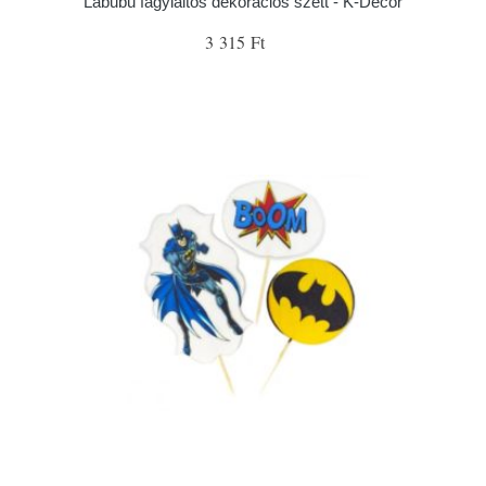
Labubu fagylaltos dekorációs szett - K-Decor
3 315 Ft