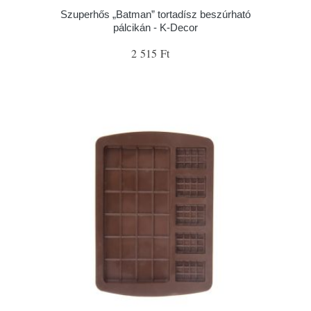
Szuperhős „Batman” tortadísz beszúrható
pálcikán - K-Decor
2 515 Ft