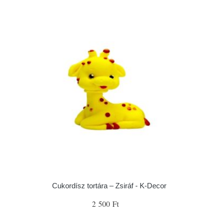
Cukordísz tortára – Zsiráf - K-Decor
2 500 Ft