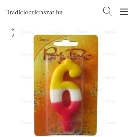
Tradiciocukraszat.hu
Keresés:
Home
/
Produkty
/
Cukrászati eszközök
/
6. számú színes gyertya -
Arpex