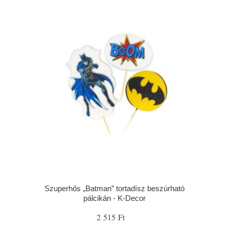
Szuperhős „Batman” tortadísz beszúrható
pálcikán - K-Decor
2 515 Ft