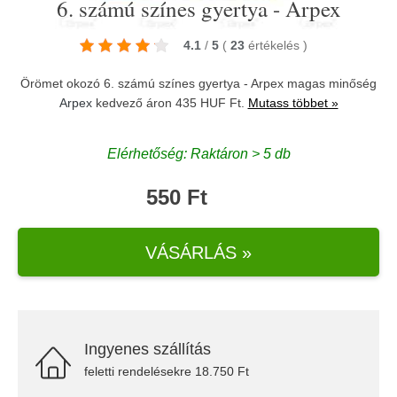
6. számú színes gyertya - Arpex
4.1
/
5
(
23
értékelés
)
Örömet okozó 6. számú színes gyertya - Arpex magas minőség
Arpex
kedvező áron 435 HUF Ft.
Mutass többet »
Elérhetőség: Raktáron > 5 db
550 Ft
VÁSÁRLÁS »
Ingyenes szállítás
feletti rendelésekre 18.750 Ft