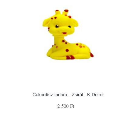
Cukordísz tortára – Zsiráf - K-Decor
2 500 Ft