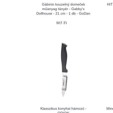
Gábinin kouzelný domeček
HIT
műanyag tányér - Gabby's
Dollhouse - 21 cm - 1 db - GoDan
865 Ft
Klasszikus konyhai hámozó -
Min
ORION