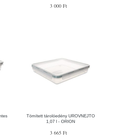
3 000 Ft
ntes
Tömített tárolóedény UROVNEJTO
1,07 l - ORION
3 665 Ft