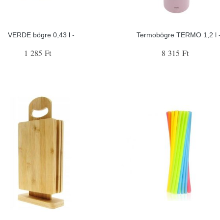
VERDE bögre 0,43 l -
Termobögre TERMO 1,2 l 
1 285 Ft
8 315 Ft