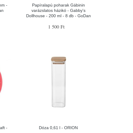
mm -
Papíralapú poharak Gábinin
an
varázslatos házikó - Gabby's
Dollhouse - 200 ml - 8 db - GoDan
1 500 Ft
ft -
Dóza 0,61 l - ORION