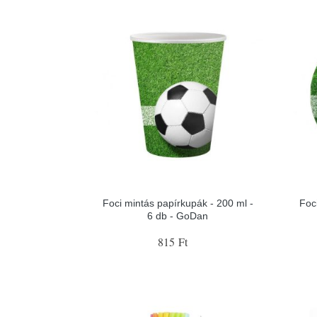
Foci mintás papírkupák - 200 ml -
Foc
6 db - GoDan
815 Ft