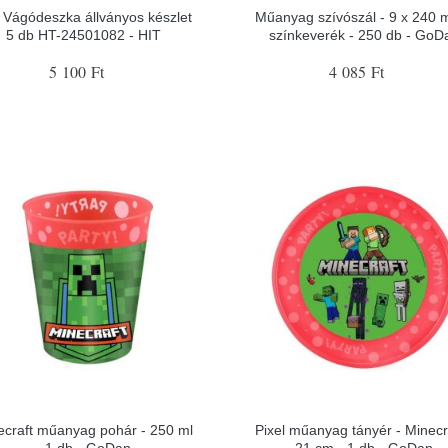
 Vágódeszka állványos készlet
Műanyag szívószál - 9 x 240 
5 db HT-24501082 - HIT
színkeverék - 250 db - GoD
5 100 Ft
4 085 Ft
ecraft műanyag pohár - 250 ml
Pixel műanyag tányér - Minecra
- 1 db - GoDan
21 cm - 1 db - GoDan