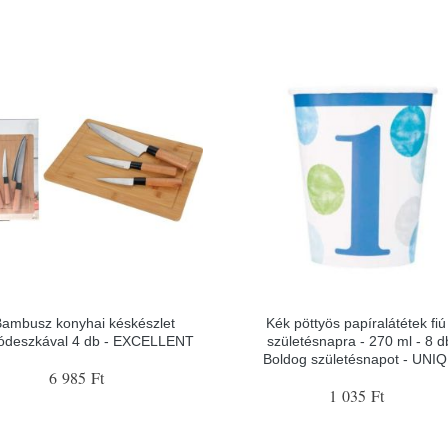
ambusz konyhai késkészlet
Kék pöttyös papíralátétek fiú
ódeszkával 4 db - EXCELLENT
születésnapra - 270 ml - 8 d
Boldog születésnapot - UNI
6 985 Ft
1 035 Ft