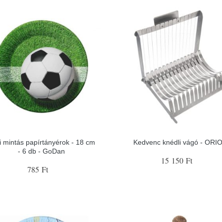
i mintás papírtányérok - 18 cm
Kedvenc knédli vágó - ORI
- 6 db - GoDan
15 150 Ft
785 Ft