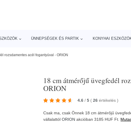
ESZKÖZÖK
ÜNNEPSÉGEK ÉS PARTIK
KONYHAI ESZKÖZÖ
él rozsdamentes acél fogantyúval - ORION
18 cm átmérőjű üvegfedél roz
ORION
4.6
/
5
(
26
értékelés
)
Csak ma, csak Önnek 18 cm átmérőjű üvegfedé
vállalattól
ORION
akcióban 3185 HUF Ft.
Mutas