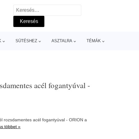
Keresés:
K
SÜTÉSHEZ
ASZTALRA
TÉMÁK
sdamentes acél fogantyúval -
l rozsdamentes acél fogantyúval - ORION a
s többet »