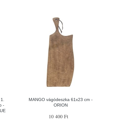
 1.
MANGO vágódeszka 61x23 cm -
b -
ORION
QUE
10 400 Ft