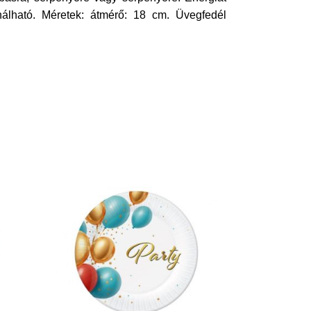
nálható. Méretek: átmérő: 18 cm. Üvegfedél