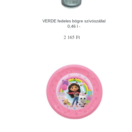
VERDE fedeles bögre szívószállal
0,46 l -
2 165 Ft