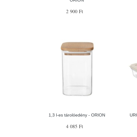
2 900 Ft
1,3 l-es tárolóedény - ORION
URO
4 085 Ft