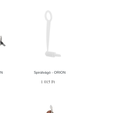
ON
Spirálvágó - ORION
1 015 Ft