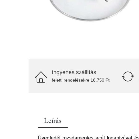
Ingyenes szállítás
feletti rendelésekre 18.750 Ft
Leírás
Üvegfedél rozsdamentes acél fogantyúval és