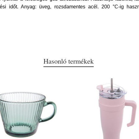
zési időt. Anyag: üveg, rozsdamentes acél. 200 °C-ig hasz
Hasonló termékek