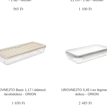
565 Ft
1 100 Ft
VNEJTO Basic 1,17 l átlátszó
UROVNEJTO 0,45 l-es légme
tárolódoboz - ORION
doboz - ORION
1 650 Ft
2 485 Ft