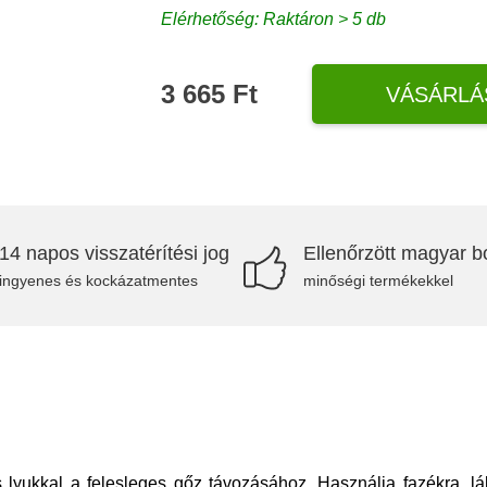
Elérhetőség: Raktáron > 5 db
3 665 Ft
VÁSÁRLÁ
14 napos visszatérítési jog
Ellenőrzött magyar bo
ingyenes és kockázatmentes
minőségi termékekkel
 lyukkal a felesleges gőz távozásához. Használja fazékra, lá