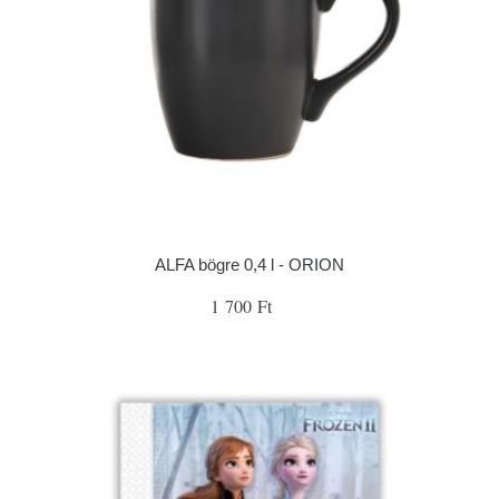
ALFA bögre 0,4 l - ORION
1 700 Ft