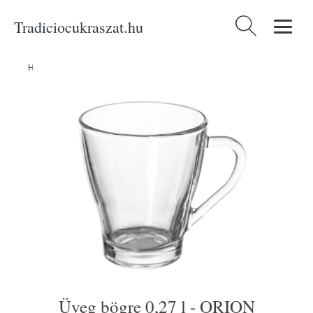
Tradiciocukraszat.hu
Keresés:
Home
/
Produkty
/
Asztalra
/
Üveg bögre 0,27 l - ORION
Üveg bögre 0,27 l - ORION