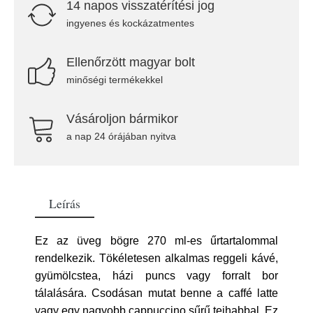
14 napos visszatérítési jog
ingyenes és kockázatmentes
Ellenőrzött magyar bolt
minőségi termékekkel
Vásároljon bármikor
a nap 24 órájában nyitva
Leírás
Ez az üveg bögre 270 ml-es űrtartalommal
rendelkezik. Tökéletesen alkalmas reggeli kávé,
gyümölcstea, házi puncs vagy forralt bor
tálalására. Csodásan mutat benne a caffé latte
vagy egy nagyobb cappuccino sűrű tejhabbal. Ez