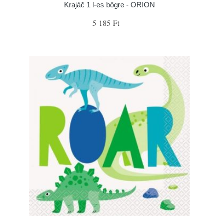
Krajáč 1 l-es bögre - ORION
5 185 Ft