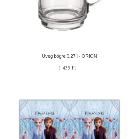
Üveg bögre 0,27 l - ORION
1 435 Ft