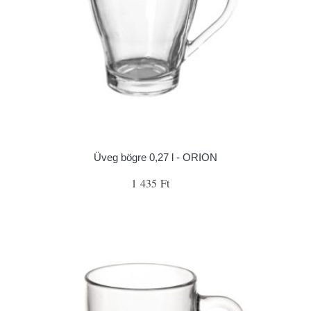
Üveg bögre 0,27 l - ORION
1 435 Ft