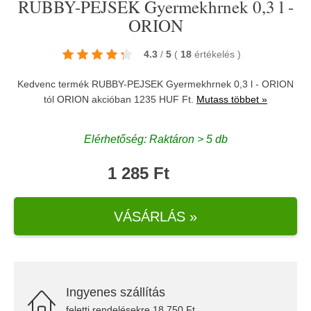
RUBBY-PEJSEK Gyermekhrnek 0,3 l -
ORION
4.3
/
5
(
18
értékelés
)
Kedvenc termék RUBBY-PEJSEK Gyermekhrnek 0,3 l - ORION
tól
ORION
akcióban 1235 HUF Ft.
Mutass többet »
Elérhetőség: Raktáron > 5 db
1 285 Ft
VÁSÁRLÁS »
Ingyenes szállítás
feletti rendelésekre 18.750 Ft