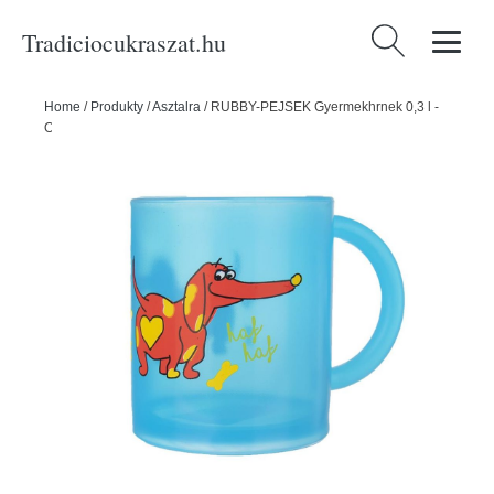
Tradiciocukraszat.hu
Keresés:
Home
/
Produkty
/
Asztalra
/
RUBBY-PEJSEK Gyermekhrnek 0,3 l -
ORION