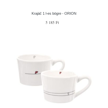
Krajáč 1 l-es bögre - ORION
5 185 Ft