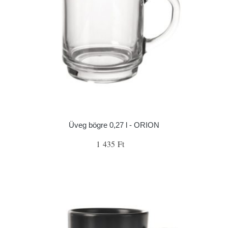
Üveg bögre 0,27 l - ORION
1 435 Ft