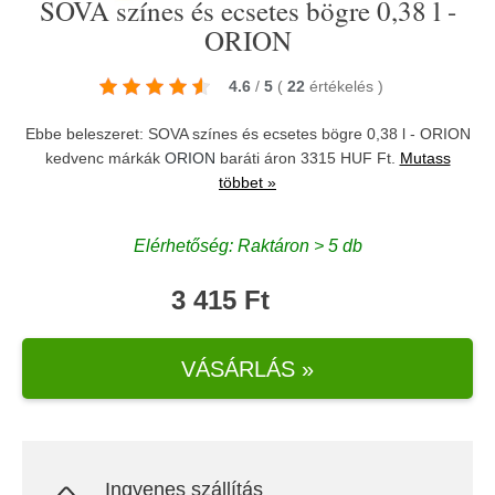
SOVA színes és ecsetes bögre 0,38 l -
ORION
4.6
/
5
(
22
értékelés
)
Ebbe beleszeret: SOVA színes és ecsetes bögre 0,38 l - ORION
kedvenc márkák
ORION
baráti áron 3315 HUF Ft.
Mutass
többet »
Elérhetőség: Raktáron > 5 db
3 415 Ft
VÁSÁRLÁS »
Ingyenes szállítás