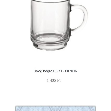
Üveg bögre 0,27 l - ORION
1 435 Ft