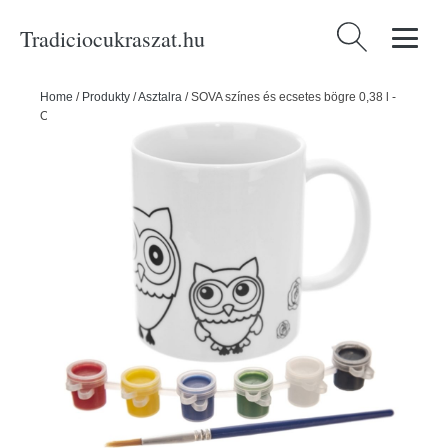
Tradiciocukraszat.hu
Keresés:
Home
/
Produkty
/
Asztalra
/
SOVA színes és ecsetes bögre 0,38 l -
ORION