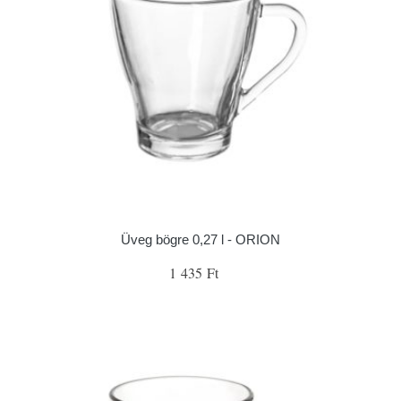
Üveg bögre 0,27 l - ORION
1 435 Ft