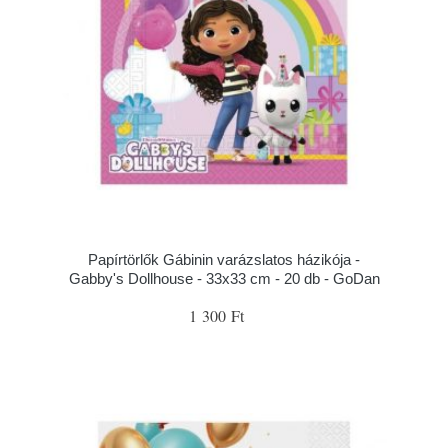
Papírtörlők Gábinin varázslatos házikója -
Gabby's Dollhouse - 33x33 cm - 20 db - GoDan
1 300 Ft