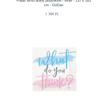
Fóliás terítő arany pöttyökkel - fehér - 137 x 183
cm - GoDan
1 300 Ft