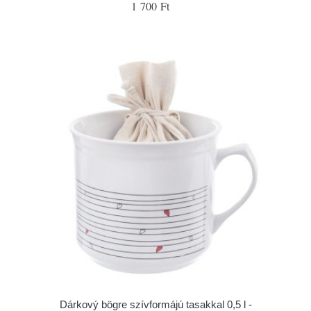
1 700 Ft
Dárkový bögre szívformájú tasakkal 0,5 l -