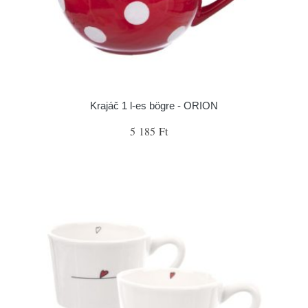
Krajáč 1 l-es bögre - ORION
5 185 Ft