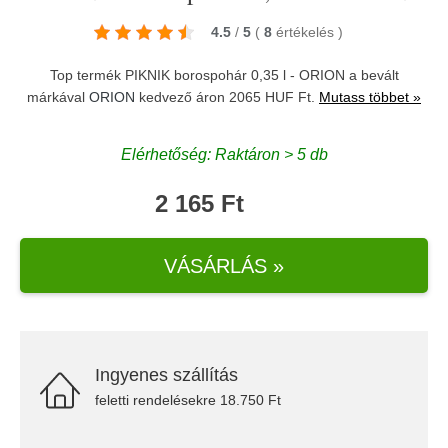
4.5
/
5
(
8
értékelés
)
Top termék PIKNIK borospohár 0,35 l - ORION a bevált
márkával
ORION
kedvező áron 2065 HUF Ft.
Mutass többet »
Elérhetőség: Raktáron > 5 db
2 165 Ft
VÁSÁRLÁS »
Ingyenes szállítás
feletti rendelésekre 18.750 Ft