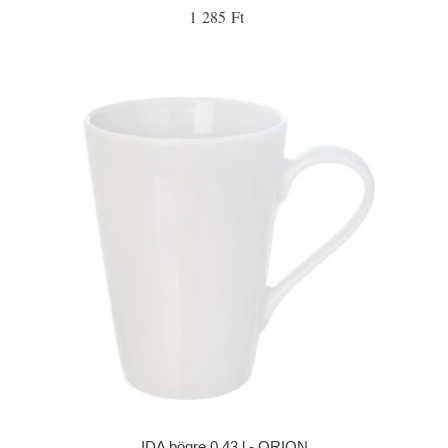
1 285 Ft
IDA bögre 0,43 l - ORION