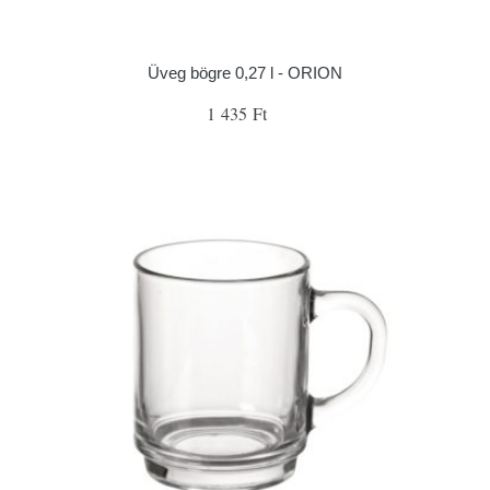
Üveg bögre 0,27 l - ORION
1 435 Ft