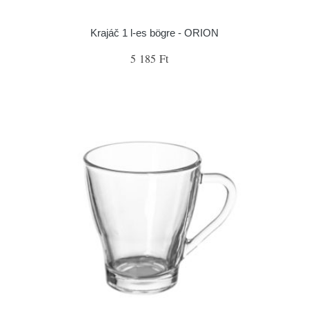
Krajáč 1 l-es bögre - ORION
5 185 Ft