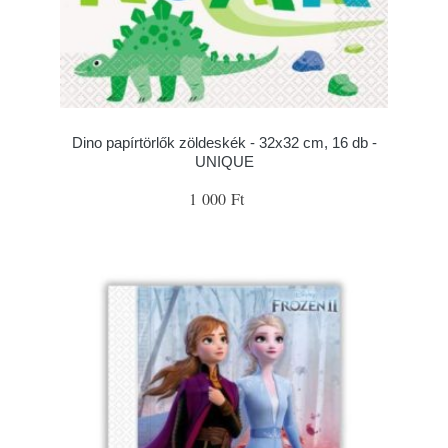
Dino papírtörlők zöldeskék - 32x32 cm, 16 db -
UNIQUE
1 000 Ft