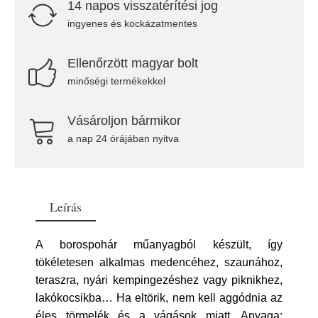
14 napos visszatérítési jog
ingyenes és kockázatmentes
Ellenőrzött magyar bolt
minőségi termékekkel
Vásároljon bármikor
a nap 24 órájában nyitva
Leírás
A borospohár műanyagból készült, így
tökéletesen alkalmas medencéhez, szaunához,
teraszra, nyári kempingezéshez vagy piknikhez,
lakókocsikba… Ha eltörik, nem kell aggódnia az
éles törmelék és a vágások miatt. Anyaga: