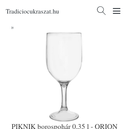
Tradiciocukraszat.hu
Keresés:
Home
/
Produkty
/
Asztalra
/
PIKNIK borospohár 0,35 l - ORION
PIKNIK borospohár 0,35 l - ORION