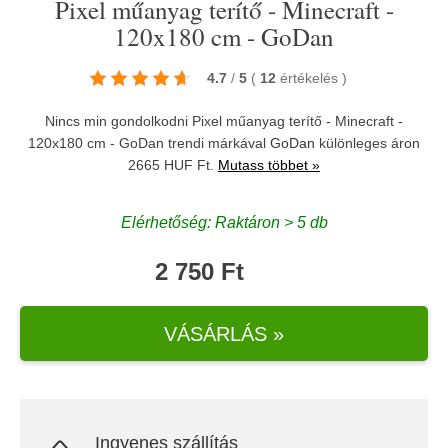
Pixel műanyag terítő - Minecraft -
120x180 cm - GoDan
4.7
/
5
(
12
értékelés
)
Nincs min gondolkodni Pixel műanyag terítő - Minecraft -
120x180 cm - GoDan trendi márkával
GoDan
különleges áron
2665 HUF Ft.
Mutass többet »
Elérhetőség: Raktáron > 5 db
2 750 Ft
VÁSÁRLÁS »
Ingyenes szállítás