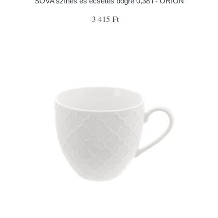
SOVA színes és ecsetes bögre 0,38 l - ORION
3 415 Ft