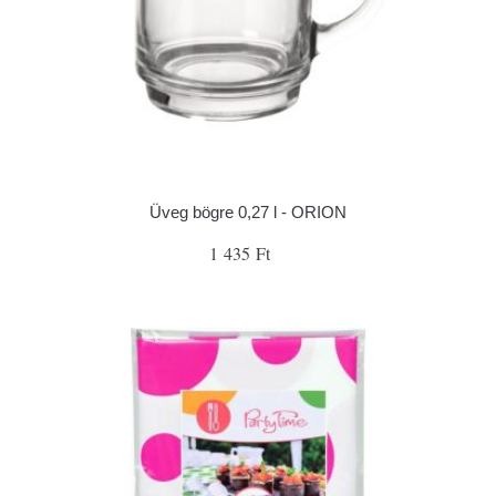
Üveg bögre 0,27 l - ORION
1 435 Ft