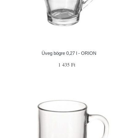
Üveg bögre 0,27 l - ORION
1 435 Ft