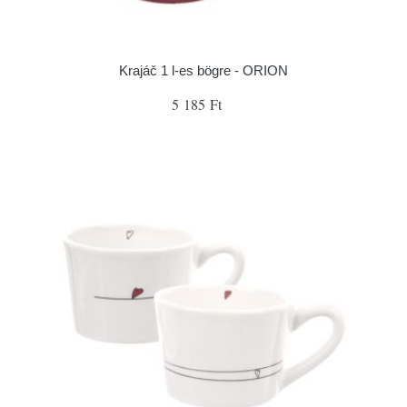
Krajáč 1 l-es bögre - ORION
5 185 Ft