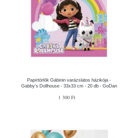
Papírtörlők Gábinin varázslatos házikója -
Gabby's Dollhouse - 33x33 cm - 20 db - GoDan
1 300 Ft