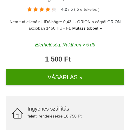
4.2
/
5
(
5
értékelés
)
Nem tud ellenálni: IDA bögre 0,43 l - ORION a cégtől
ORION
akcióban 1450 HUF Ft.
Mutass többet »
Elérhetőség: Raktáron > 5 db
1 500 Ft
VÁSÁRLÁS »
Ingyenes szállítás
feletti rendelésekre 18.750 Ft