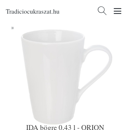
Tradiciocukraszat.hu
Keresés:
Home
/
Produkty
/
Asztalra
/
IDA bögre 0,43 l - ORION
IDA bögre 0,43 l - ORION