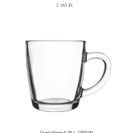
2 165 Ft
Üveg bögre 0,36 l - ORION