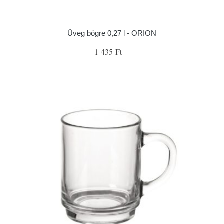
Üveg bögre 0,27 l - ORION
1 435 Ft