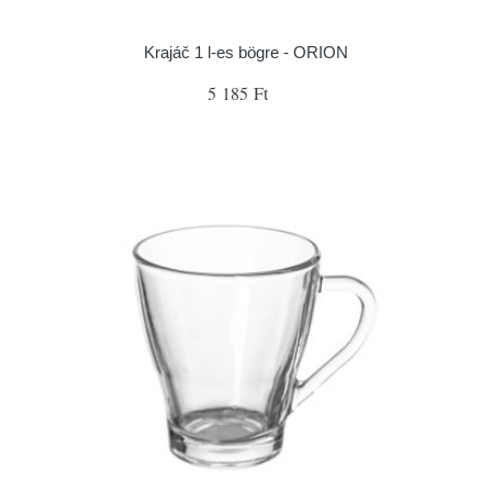
Krajáč 1 l-es bögre - ORION
5 185 Ft