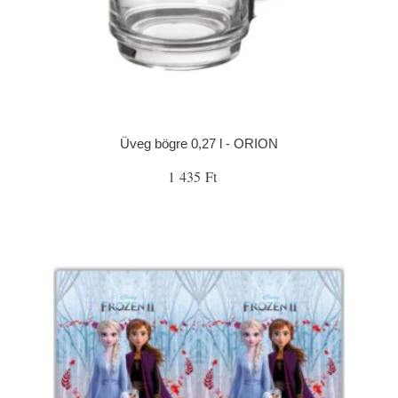
Üveg bögre 0,27 l - ORION
1 435 Ft