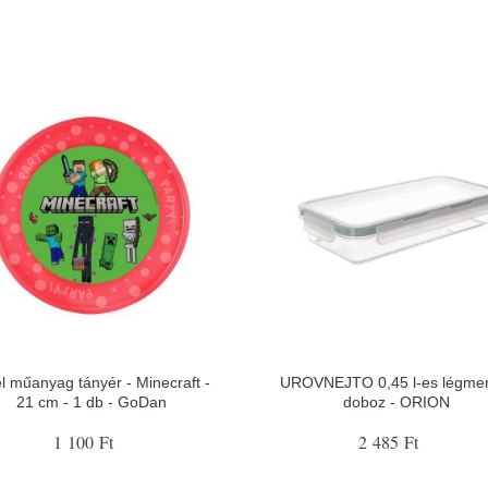
el műanyag tányér - Minecraft -
UROVNEJTO 0,45 l-es légme
21 cm - 1 db - GoDan
doboz - ORION
1 100 Ft
2 485 Ft