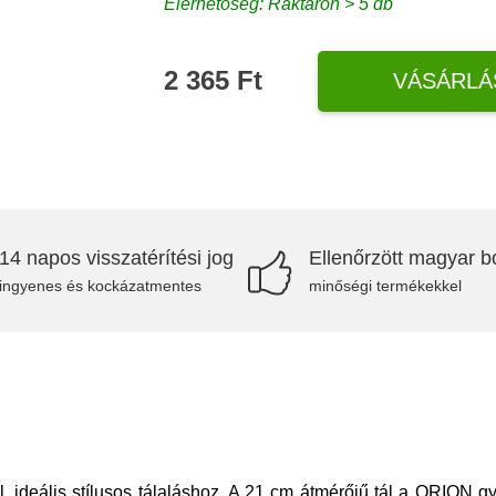
Elérhetőség: Raktáron > 5 db
2 365 Ft
VÁSÁRLÁ
14 napos visszatérítési jog
Ellenőrzött magyar bo
ingyenes és kockázatmentes
minőségi termékekkel
 ideális stílusos tálaláshoz. A 21 cm átmérőjű tál a ORION gyá