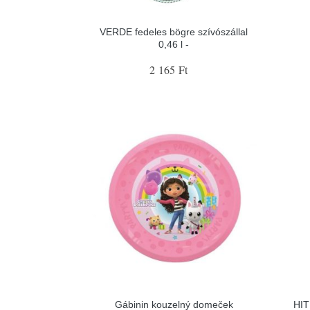
VERDE fedeles bögre szívószállal
0,46 l -
2 165 Ft
Gábinin kouzelný domeček
HIT