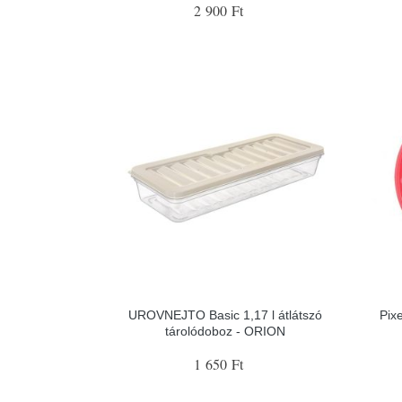
2 900 Ft
UROVNEJTO Basic 1,17 l átlátszó
Pix
tárolódoboz - ORION
1 650 Ft