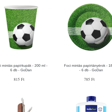
i mintás papírkupák - 200 ml -
Foci mintás papírtányérok - 1
6 db - GoDan
- 6 db - GoDan
815 Ft
785 Ft