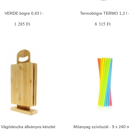
VERDE bögre 0,43 l -
Termobögre TERMO 1,2 l 
1 285 Ft
8 315 Ft
 Vágódeszka állványos készlet
Műanyag szívószál - 9 x 240 