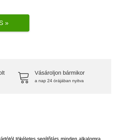
S »
lt
Vásároljon bármikor
a nap 24 órájában nyitva
rtótól tökéletes segítőtárs minden alkalomra,