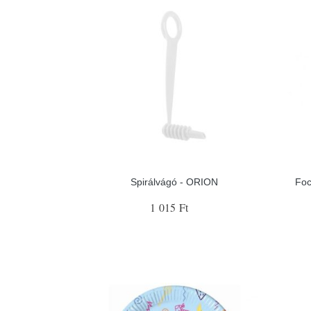
Spirálvágó - ORION
Foc
1 015 Ft