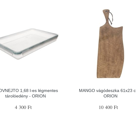
VNEJTO 1,68 l-es légmentes
MANGO vágódeszka 61x23 c
tárolóedény - ORION
ORION
4 300 Ft
10 400 Ft