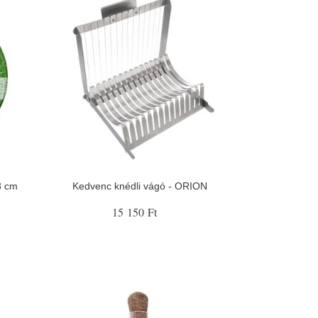
8 cm
Kedvenc knédli vágó - ORION
15 150 Ft