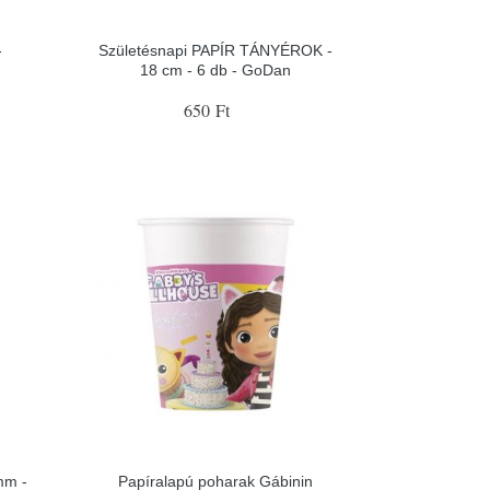
-
Születésnapi PAPÍR TÁNYÉROK -
18 cm - 6 db - GoDan
650 Ft
mm -
Papíralapú poharak Gábinin