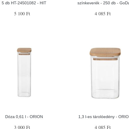
5 db HT-24501082 - HIT
színkeverék - 250 db - GoD
5 100 Ft
4 085 Ft
Dóza 0,61 l - ORION
1,3 l-es tárolóedény - ORI
3 000 Ft
4 085 Ft