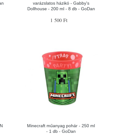
an
varázslatos házikó - Gabby's
Dollhouse - 200 ml - 8 db - GoDan
1 500 Ft
ON
Minecraft műanyag pohár - 250 ml
- 1 db - GoDan