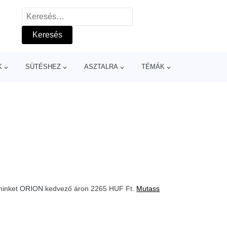
Keresés:
K
SÜTÉSHEZ
ASZTALRA
TÉMÁK
 minket
ORION
kedvező áron 2265 HUF Ft.
Mutass