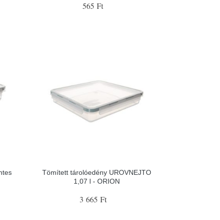
565 Ft
ntes
Tömített tárolóedény UROVNEJTO
1,07 l - ORION
3 665 Ft