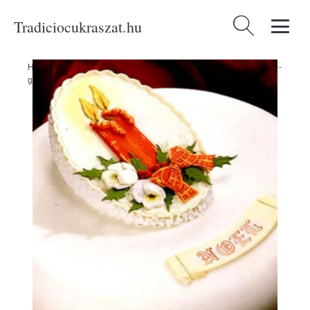
Tradiciocukraszat.hu
Keresés:
Home
/
Produkty
/
Cukrászati eszközök
/
Patchwork kinyomó forma -
gertya - Patchwork Cutters