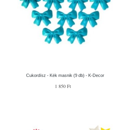
Cukordísz - Kék masnik (9 db) - K-Decor
1 850 Ft