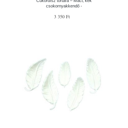
Cukordísz tortára – Maci, kék
csokornyakkendő -
3 350 Ft