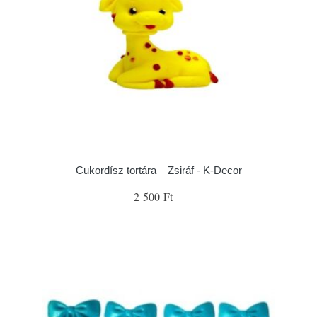
Cukordísz tortára – Zsiráf - K-Decor
2 500 Ft