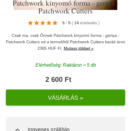
Patchwork kinyomó forma - gertya -
Patchwork Cutters
5
/
5
(
14
értékelés
)
Csak ma, csak Önnek Patchwork kinyomó forma - gertya -
Patchwork Cutters od a termelőtől
Patchwork Cutters
baráti áron
2385 HUF Ft.
Mutass többet »
Elérhetőség: Raktáron > 5 db
2 600 Ft
VÁSÁRLÁS »
Ingyenes szállítás