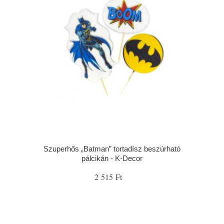
Szuperhős „Batman” tortadísz beszúrható
pálcikán - K-Decor
2 515 Ft