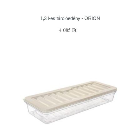
1,3 l-es tárolóedény - ORION
4 085 Ft