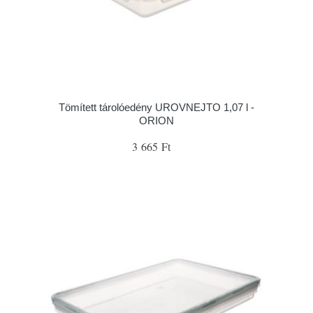
Tömített tárolóedény UROVNEJTO 1,07 l -
ORION
3 665 Ft