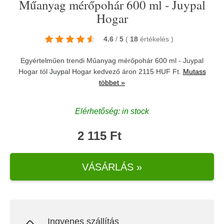
Műanyag mérőpohár 600 ml - Juypal
Hogar
4.6
/
5
(
18
értékelés
)
Egyértelműen trendi Műanyag mérőpohár 600 ml - Juypal
Hogar tól
Juypal Hogar
kedvező áron 2115 HUF Ft.
Mutass
többet »
Elérhetőség: in stock
2 115 Ft
VÁSÁRLÁS »
Ingyenes szállítás