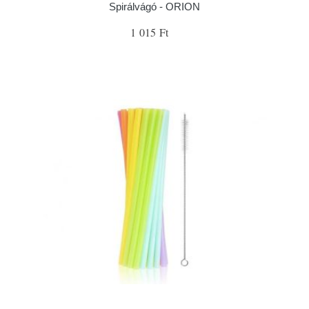
Spirálvágó - ORION
1 015 Ft