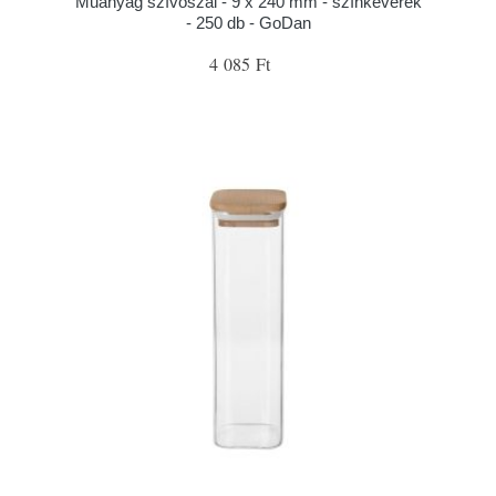
Műanyag szívószál - 9 x 240 mm - színkeverék
- 250 db - GoDan
4 085 Ft