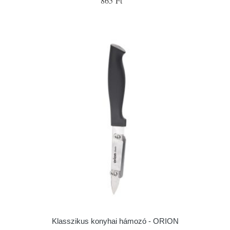
865 Ft
Klasszikus konyhai hámozó - ORION