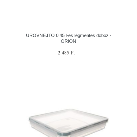
UROVNEJTO 0,45 l-es légmentes doboz -
ORION
2 485 Ft