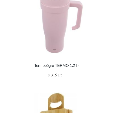
Termobögre TERMO 1,2 l -
8 315 Ft