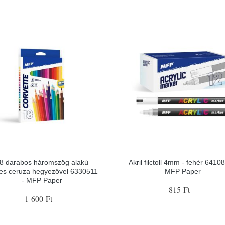
8 darabos háromszög alakú
Akril filctoll 4mm - fehér 6410
nes ceruza hegyezővel 6330511
MFP Paper
- MFP Paper
815 Ft
1 600 Ft