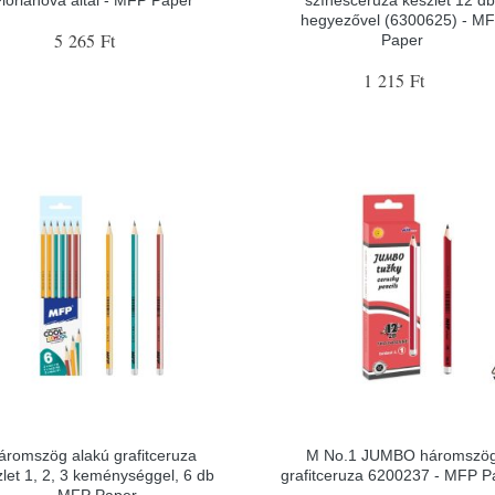
hegyezővel (6300625) - M
5 265 Ft
Paper
1 215 Ft
áromszög alakú grafitceruza
M No.1 JUMBO háromszö
let 1, 2, 3 keménységgel, 6 db
grafitceruza 6200237 - MFP P