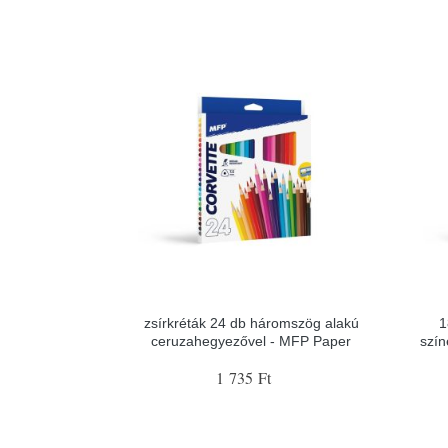
zsírkréták 24 db háromszög alakú
1
ceruzahegyezővel - MFP Paper
szí
1 735 Ft