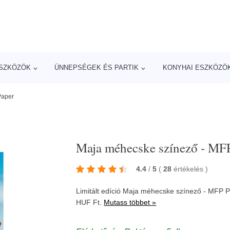
ESZKÖZÖK
ÜNNEPSÉGEK ÉS PARTIK
KONYHAI ESZKÖZÖ
Paper
Maja méhecske színező - MF
4.4
/
5
(
28
értékelés
)
Limitált edíció Maja méhecske színező - MFP P
HUF Ft.
Mutass többet »