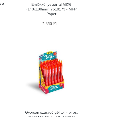
MFP
Emlékkönyv zárral MIX6
(140x190mm) 7510173 - MFP
Paper
2 350 Ft
Gyorsan száradó gél toll - piros,
,
vörös 6001157 - MFP Paper