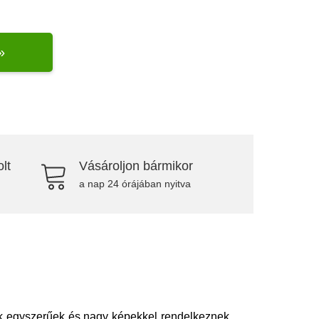
»
lt
Vásároljon bármikor
a nap 24 órájában nyitva
ek egyszerűek és nagy képekkel rendelkeznek,