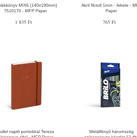
lékkönyv MIX6 (140x190mm)
Akril filctoll 1mm - fekete - 
7510170 - MFP Paper
Paper
1 835 Ft
765 Ft
ullet napló pontokkal Tereza
Metálfényű háromszög
lorianova által - MFP Paper
színesceruza készlet 12 db