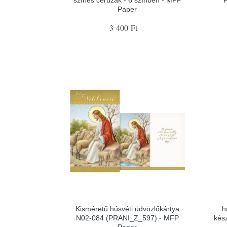
Paper
3 400 Ft
Kisméretű húsvéti üdvözlőkártya
h
N02-084 (PRANI_Z_597) - MFP
kész