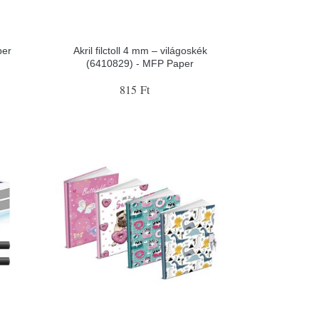
per
Akril filctoll 4 mm – világoskék
(6410829) - MFP Paper
815 Ft