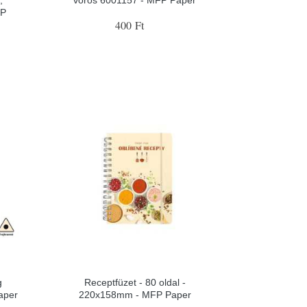
FP
400 Ft
g
Receptfüzet - 80 oldal -
aper
220x158mm - MFP Paper