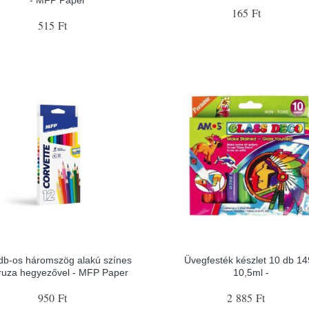
- MFP Paper
165 Ft
515 Ft
db-os háromszög alakú színes
Üvegfesték készlet 10 db 1
ruza hegyezővel - MFP Paper
10,5ml -
950 Ft
2 885 Ft