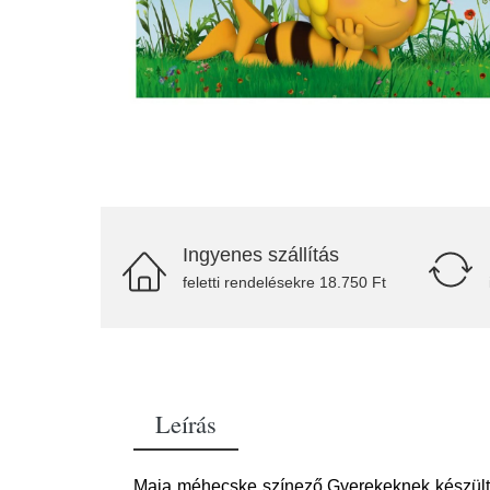
Ingyenes szállítás
feletti rendelésekre 18.750 Ft
Leírás
Maja méhecske színező Gyerekeknek készült s