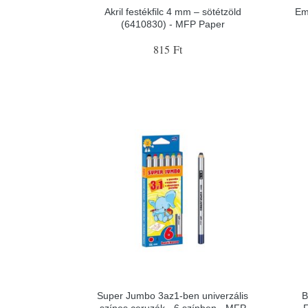
Akril festékfilc 4 mm – sötétzöld
Em
(6410830) - MFP Paper
815 Ft
Super Jumbo 3az1-ben univerzális
B
színes ceruzák - 6 színben - MFP
F