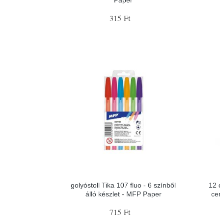
Paper
315 Ft
golyóstoll Tika 107 fluo - 6 színből
12 
álló készlet - MFP Paper
ce
715 Ft