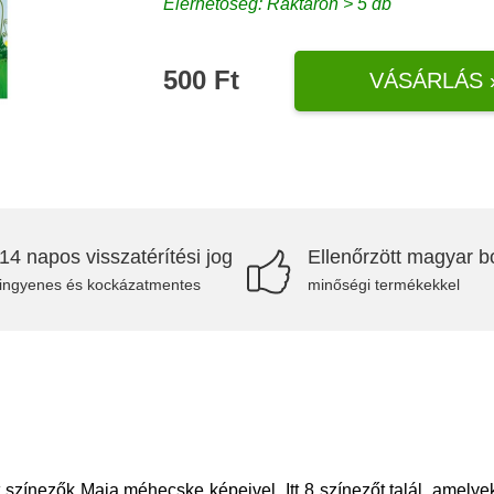
Elérhetőség: Raktáron > 5 db
500 Ft
VÁSÁRLÁS 
14 napos visszatérítési jog
Ellenőrzött magyar bo
ingyenes és kockázatmentes
minőségi termékekkel
zínezők Maja méhecske képeivel. Itt 8 színezőt talál, amely