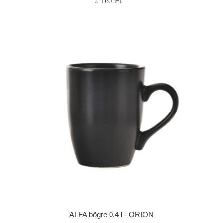
2 165 Ft
ALFA bögre 0,4 l - ORION