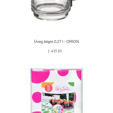
Üveg bögre 0,27 l - ORION
1 435 Ft