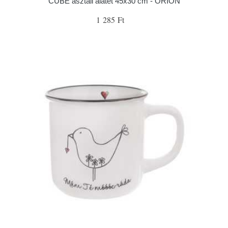
CUBE asztali alátét 45x30 cm - ORION
1 285 Ft