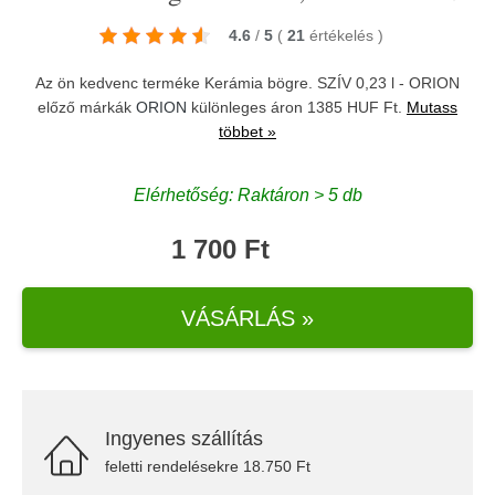
4.6
/
5
(
21
értékelés
)
Az ön kedvenc terméke Kerámia bögre. SZÍV 0,23 l - ORION
előző márkák
ORION
különleges áron 1385 HUF Ft.
Mutass
többet »
Elérhetőség: Raktáron > 5 db
1 700 Ft
VÁSÁRLÁS »
Ingyenes szállítás
feletti rendelésekre 18.750 Ft