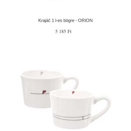
Krajáč 1 l-es bögre - ORION
5 185 Ft