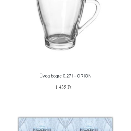
Üveg bögre 0,27 l - ORION
1 435 Ft