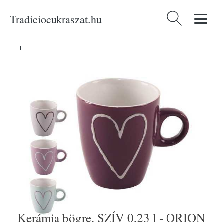
Tradiciocukraszat.hu
Keresés:
Home
/
Produkty
/
Asztalra
/
Kerámia bögre. SZÍV 0,23 l - ORION
Kerámia bögre. SZÍV 0,23 l - ORION