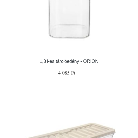
1,3 l-es tárolóedény - ORION
4 085 Ft