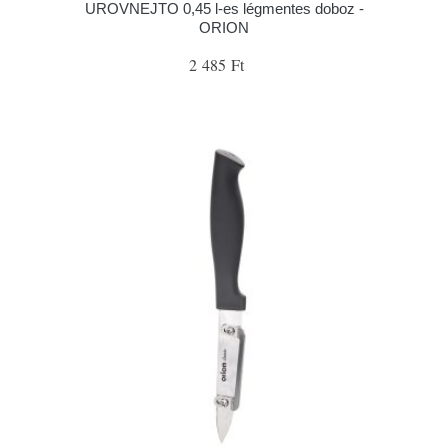
UROVNEJTO 0,45 l-es légmentes doboz -
ORION
2 485 Ft