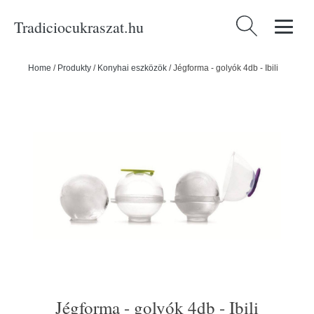
Tradiciocukraszat.hu
Keresés:
Home
/
Produkty
/
Konyhai eszközök
/
Jégforma - golyók 4db - Ibili
Jégforma - golyók 4db - Ibili