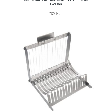
GoDan
785 Ft