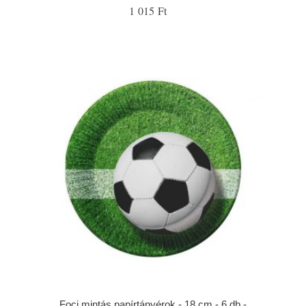
1 015 Ft
Foci mintás papírtányérok - 18 cm - 6 db -