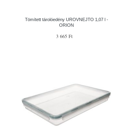
Tömített tárolóedény UROVNEJTO 1,07 l -
ORION
3 665 Ft