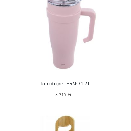
Termobögre TERMO 1,2 l -
8 315 Ft