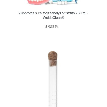
Zubprotézis és fogszabályzó tisztító 750 ml -
WoldoClean®
5 985 Ft