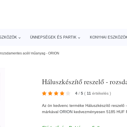
ESZKÖZÖK
ÜNNEPSÉGEK ÉS PARTIK
KONYHAI ESZKÖZÖ
- rozsdamentes acél/ műanyag - ORION
Háluszkészítő reszelő - roz
4
/
5
(
11
értékelés
)
Az ön kedvenc terméke Háluszkészítő reszelő 
márkával
ORION
kedvezményesen 5185 HUF 