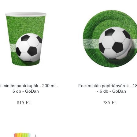
i mintás papírkupák - 200 ml -
Foci mintás papírtányérok - 1
6 db - GoDan
- 6 db - GoDan
815 Ft
785 Ft