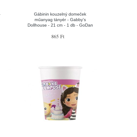
-
Gábinin kouzelný domeček
műanyag tányér - Gabby's
Dollhouse - 21 cm - 1 db - GoDan
865 Ft