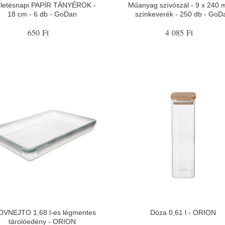
letésnapi PAPÍR TÁNYÉROK -
Műanyag szívószál - 9 x 240 
18 cm - 6 db - GoDan
színkeverék - 250 db - GoD
650 Ft
4 085 Ft
VNEJTO 1,68 l-es légmentes
Dóza 0,61 l - ORION
tárolóedény - ORION