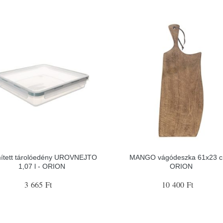
ített tárolóedény UROVNEJTO
MANGO vágódeszka 61x23 c
1,07 l - ORION
ORION
3 665 Ft
10 400 Ft