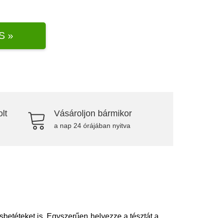
S »
lt
Vásároljon bármikor
a nap 24 órájában nyitva
betéteket is. Egyszerűen helyezze a tésztát a