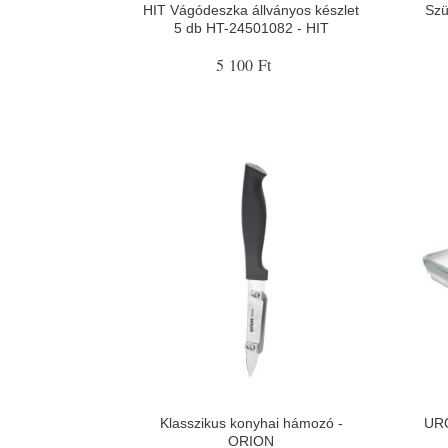
HIT Vágódeszka állványos készlet
Szü
5 db HT-24501082 - HIT
5 100 Ft
Klasszikus konyhai hámozó -
URO
ORION