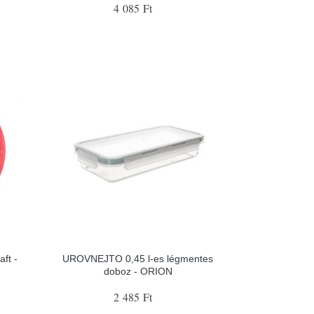
4 085 Ft
ft -
UROVNEJTO 0,45 l-es légmentes
doboz - ORION
2 485 Ft