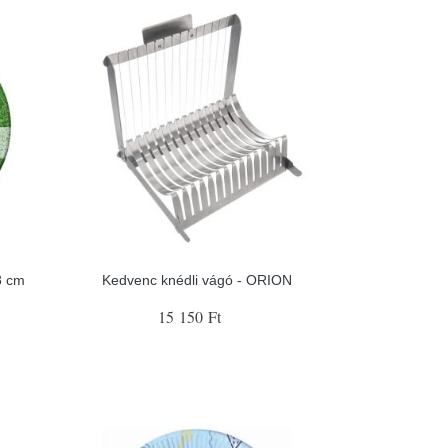
8 cm
Kedvenc knédli vágó - ORION
15 150 Ft