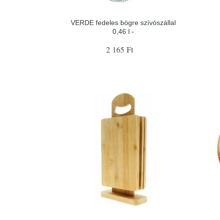
VERDE fedeles bögre szívószállal
0,46 l -
2 165 Ft