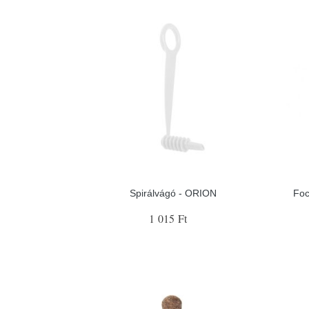
Spirálvágó - ORION
Foc
1 015 Ft