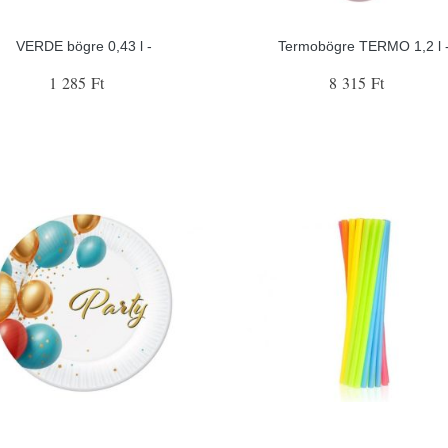
VERDE bögre 0,43 l -
Termobögre TERMO 1,2 l 
1 285 Ft
8 315 Ft