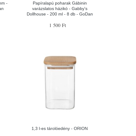
mm -
Papíralapú poharak Gábinin
an
varázslatos házikó - Gabby's
Dollhouse - 200 ml - 8 db - GoDan
1 500 Ft
1,3 l-es tárolóedény - ORION