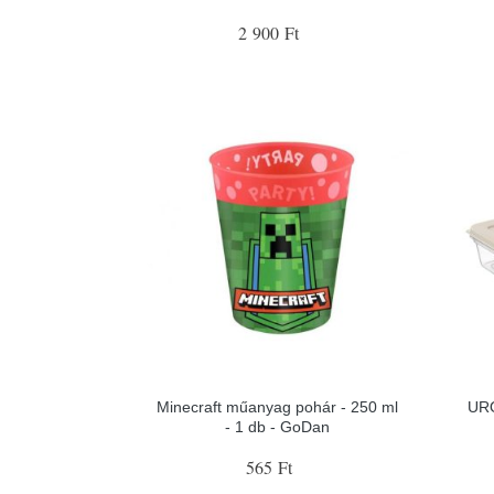
2 900 Ft
Minecraft műanyag pohár - 250 ml
URO
- 1 db - GoDan
565 Ft