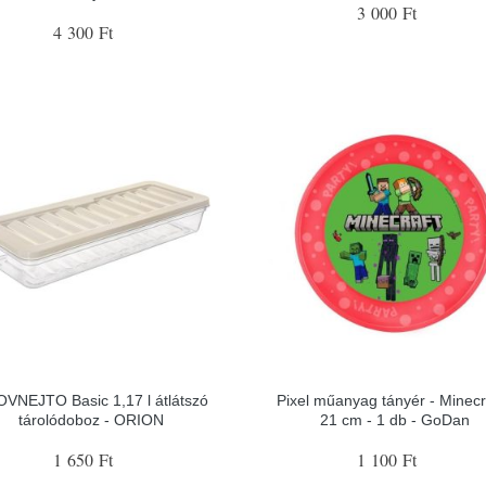
3 000 Ft
4 300 Ft
VNEJTO Basic 1,17 l átlátszó
Pixel műanyag tányér - Minecra
tárolódoboz - ORION
21 cm - 1 db - GoDan
1 650 Ft
1 100 Ft