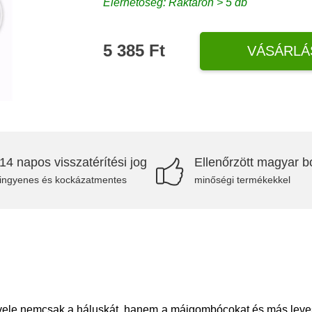
Elérhetőség: Raktáron > 5 db
5 385 Ft
VÁSÁRLÁ
14 napos visszatérítési jog
Ellenőrzött magyar bo
ingyenes és kockázatmentes
minőségi termékekkel
i vele nemcsak a háluskát, hanem a májgombócokat és más leves