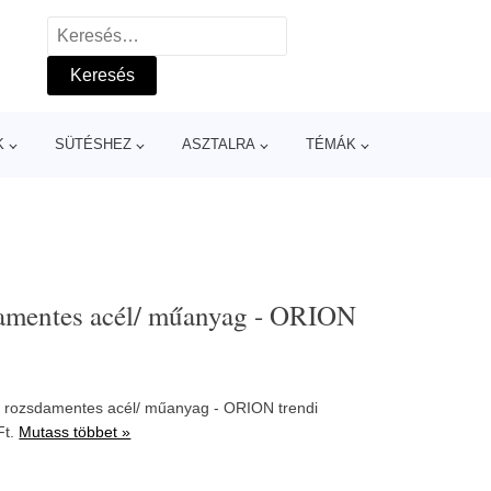
Keresés:
K
SÜTÉSHEZ
ASZTALRA
TÉMÁK
sdamentes acél/ műanyag - ORION
- rozsdamentes acél/ műanyag - ORION trendi
Ft.
Mutass többet »