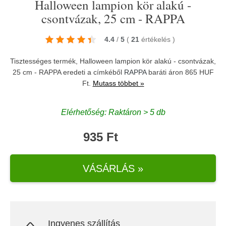
Halloween lampion kör alakú -
csontvázak, 25 cm - RAPPA
4.4
/
5
(
21
értékelés
)
Tisztességes termék, Halloween lampion kör alakú - csontvázak,
25 cm - RAPPA eredeti a címkéből
RAPPA
baráti áron 865 HUF
Ft.
Mutass többet »
Elérhetőség: Raktáron > 5 db
935 Ft
VÁSÁRLÁS »
Ingyenes szállítás