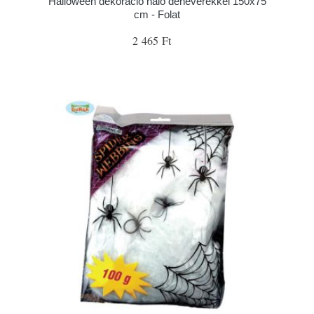
Halloween dekoráció háló denevérekkel 150x75
cm - Folat
2 465 Ft