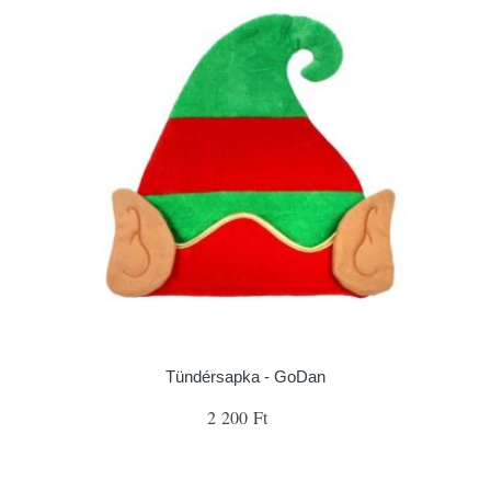
Tündérsapka - GoDan
2 200 Ft