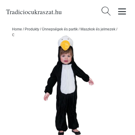
Tradiciocukraszat.hu
Keresés:
Home
/
Produkty
/
Ünnepségek és partik
/
Maszkok és jelmezek
/
Gyerek Tuja Jelmez - 12-14 éveseknek - FUNNYFASHN