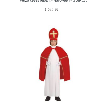
Vérző késes fejpánt - Halloween - GUIRCA
1 535 Ft