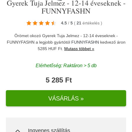
Gyerek Tuja Jelmez - 12-14 éveseknek -
FUNNYFASHN
4.5
/
5
(
21
értékelés
)
Örömet okozó Gyerek Tuja Jelmez - 12-14 éveseknek -
FUNNYFASHN a legjobb gyártótól
FUNNYFASHN
kedvező áron
5285 HUF Ft.
Mutass többet »
Elérhetőség: Raktáron > 5 db
5 285 Ft
VÁSÁRLÁS »
Ingyenes szállítás