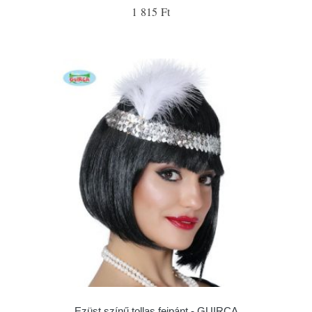
1 815 Ft
Ezüst színű tollas fejpánt - GUIRCA