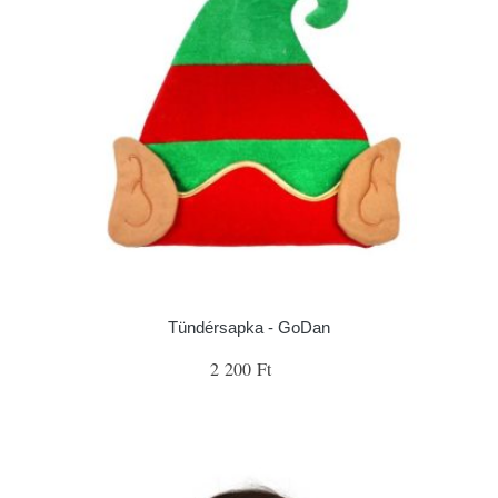
Tündérsapka - GoDan
2 200 Ft