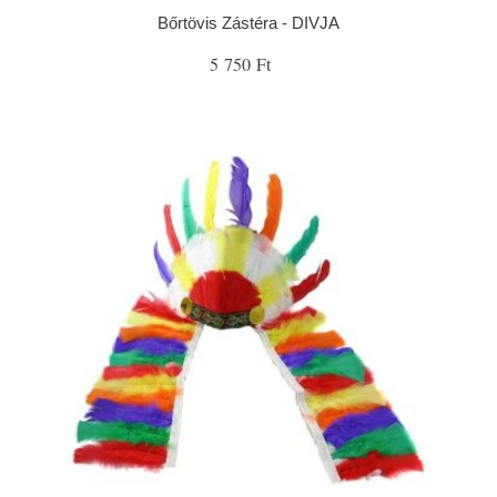
Bőrtövis Zástéra - DIVJA
5 750 Ft