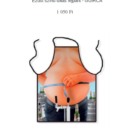
Ezüst színű tollas fejpánt - GUIRCA
1 050 Ft