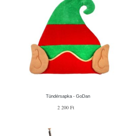
Tündérsapka - GoDan
2 200 Ft