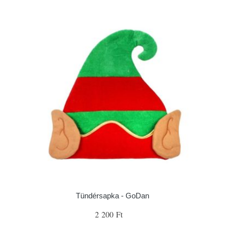
Tündérsapka - GoDan
2 200 Ft