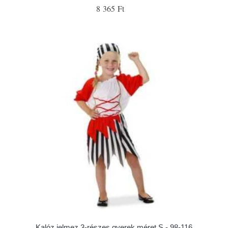
8 365 Ft
Kalóz jelmez 3-részes gyerek méret S - 98-116