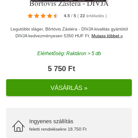
Bőrtövis Zástéra - DIVJA
4.5
/
5
(
22
értékelés
)
Legutóbbi sláger, Bőrtövis Zástéra - DIVJA kivalitás gyártótól
DIVJA
kedvezményesen 5350 HUF Ft.
Mutass többet »
Elérhetőség: Raktáron > 5 db
5 750 Ft
VÁSÁRLÁS »
Ingyenes szállítás
feletti rendelésekre 18.750 Ft