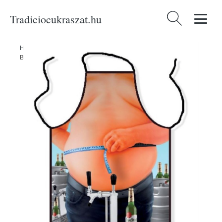
Tradiciocukraszat.hu
Keresés:
Home
/
Produkty
/
Ünnepségek és partik
/
Maszkok és jelmezek
/
Bőrtövis Zástéra - DIVJA